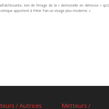
fraîchissante, loin de l’image de la « demoiselle en détresse » qu’o
sité scénique apportent à Peter Pan un visage plus moderne. »
teurs / Autrices
Metteurs /