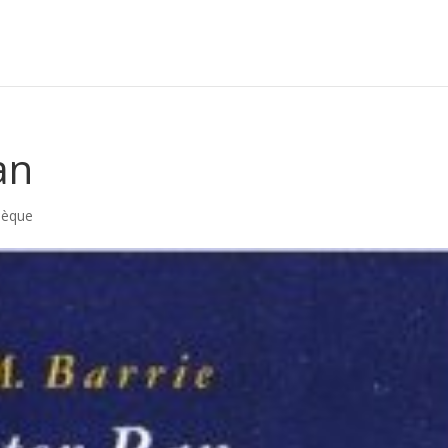
an
hèque