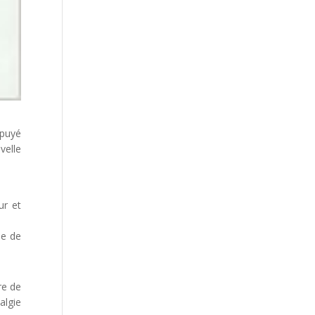
ppuyé
velle
ur et
ie de
re de
algie