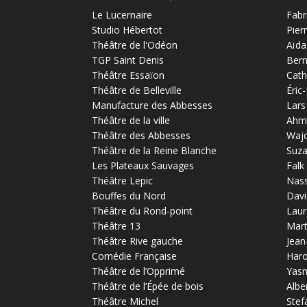
Le Lucernaire
Fabr
Studio Hébertot
Pier
Théâtre de l'Odéon
Aïda
TGP Saint Denis
Bern
Théâtre Essaïon
Cath
Théâtre de Belleville
Éric
Manufacture des Abbesses
Lars
Théâtre de la ville
Ahm
Théâtre des Abbesses
Waj
Théâtre de la Reine Blanche
Suz
Les Plateaux Sauvages
Falk
Théâtre Lepic
Nas
Bouffes du Nord
Davi
Théâtre du Rond-point
Laur
Théâtre 13
Mart
Théâtre Rive gauche
Jean
Comédie Française
Haro
Théâtre de l’Opprimé
Yas
Théâtre de l’Épée de bois
Albe
Théâtre Michel
Stef