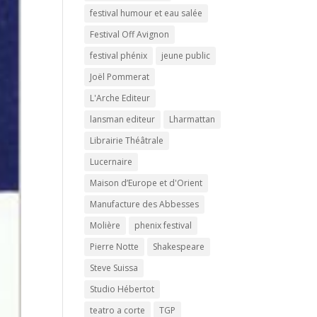
festival humour et eau salée
Festival Off Avignon
festival phénix
jeune public
Joël Pommerat
L'Arche Editeur
lansman editeur
Lharmattan
Librairie Théâtrale
Lucernaire
Maison d’Europe et d'Orient
Manufacture des Abbesses
Molière
phenix festival
Pierre Notte
Shakespeare
Steve Suissa
Studio Hébertot
teatro a corte
TGP