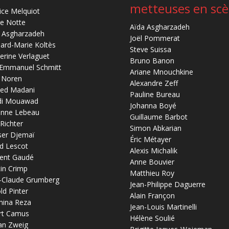
metteuses en sc
ice Melquiot
re Notte
Aïda Asgharzadeh
 Asgharzadeh
Joël Pommerat
ard-Marie Koltès
Steve Suissa
erine Verlaguet
Bruno Banon
-Emmanuel Schmitt
Ariane Mnouchkine
 Noren
Alexandre Zeff
ed Madani
Pauline Bureau
di Mouawad
Johanna Boyé
anne Lebeau
Guillaume Barbot
 Richter
Simon Abkarian
ser Djemaï
Éric Métayer
d Lescot
Alexis Michalik
ent Gaudé
Anne Bouvier
in Crimp
Matthieu Roy
-Claude Grumberg
Jean-Philippe Daguerre
ld Pinter
Alain Françon
mina Reza
Jean-Louis Martinelli
rt Camus
Hélène Soulié
an Zweig