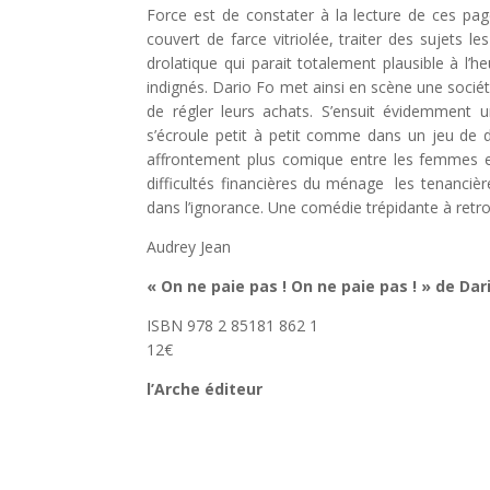
Force est de constater à la lecture de ces page
couvert de farce vitriolée, traiter des sujets 
drolatique qui parait totalement plausible à l’
indignés. Dario Fo met ainsi en scène une soci
de régler leurs achats. S’ensuit évidemment
s’écroule petit à petit comme dans un jeu de d
affrontement plus comique entre les femmes e
difficultés financières du ménage les tenancièr
dans l’ignorance. Une comédie trépidante à retro
Audrey Jean
« On ne paie pas ! On ne paie pas ! » de Dar
ISBN 978 2 85181 862 1
12€
l’Arche éditeur