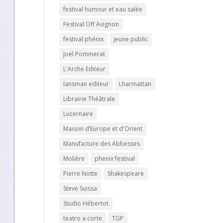
festival humour et eau salée
Festival Off Avignon
festival phénix
jeune public
Joël Pommerat
L'Arche Editeur
lansman editeur
Lharmattan
Librairie Théâtrale
Lucernaire
Maison d’Europe et d'Orient
Manufacture des Abbesses
Molière
phenix festival
Pierre Notte
Shakespeare
Steve Suissa
Studio Hébertot
teatro a corte
TGP