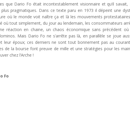
s que Dario Fo était incontestablement visionnaire et qu’il savait,
les plus pragmatiques. Dans ce texte paru en 1973 il dépeint une dys
heure où le monde voit naître ça et là les mouvements protestataire
été où tout simplement, du jour au lendemain, les consommateurs arr
 une réaction en chaine, un chaos économique sans précédent où
ominos. Mais Dario Fo ne s’arrête pas là, en parallèle se joue aus
t leur époux; ces derniers ne sont tout bonnement pas au couran
es de la bourse font preuve de mille et une stratégies pour les main
uver chez l’Arche !
io Fo