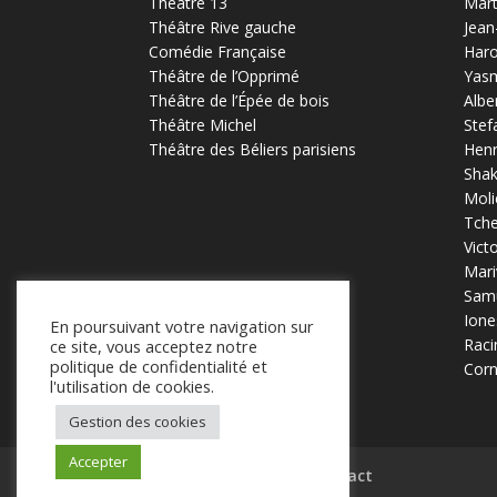
Théâtre 13
Mart
Théâtre Rive gauche
Jean
Comédie Française
Haro
Théâtre de l’Opprimé
Yas
Théâtre de l’Épée de bois
Albe
Théâtre Michel
Stef
Théâtre des Béliers parisiens
Henr
Sha
Moli
Tch
Vict
Mari
Samu
Ione
En poursuivant votre navigation sur
Raci
ce site, vous acceptez notre
politique de confidentialité et
Corn
l'utilisation de cookies.
Gestion des cookies
Accepter
Mentions légales
Contact