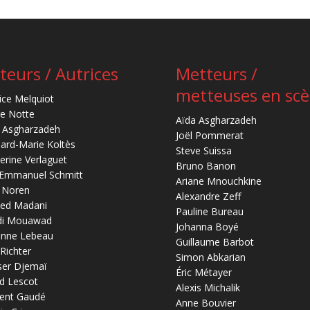
teurs / Autrices
Metteurs /
metteuses en sc
ice Melquiot
re Notte
Aïda Asgharzadeh
 Asgharzadeh
Joël Pommerat
ard-Marie Koltès
Steve Suissa
erine Verlaguet
Bruno Banon
-Emmanuel Schmitt
Ariane Mnouchkine
 Noren
Alexandre Zeff
ed Madani
Pauline Bureau
di Mouawad
Johanna Boyé
anne Lebeau
Guillaume Barbot
 Richter
Simon Abkarian
ser Djemaï
Éric Métayer
d Lescot
Alexis Michalik
ent Gaudé
Anne Bouvier