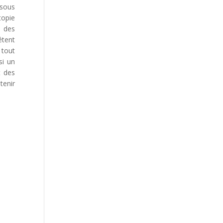
 sous
topie
s des
êtent
 tout
si un
t des
tenir