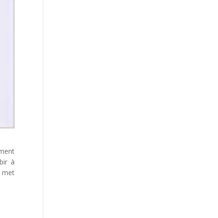
mment
bir à
e met