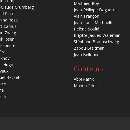
in Crimp
Matthieu Roy
-Claude Grumberg
Jean-Philippe Daguerre
ld Pinter
Alain Françon
mina Reza
Jean-Louis Martinelli
rt Camus
Hélène Soulié
an Zweig
Brigitte Jaques-Wajeman
ik Ibsen
Stéphane Braunschweig
kespeare
Zabou Breitman
ère
Jean Bellorini
ekhov
or Hugo
Conteurs
vaux
el Beckett
Abbi Patrix
sco
Marien Tillet
ne
eille