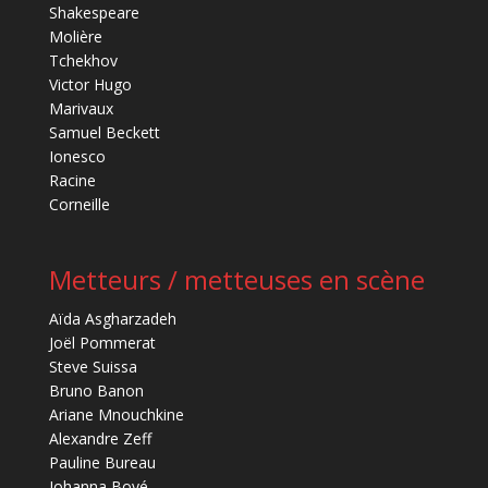
Shakespeare
Molière
Tchekhov
Victor Hugo
Marivaux
Samuel Beckett
Ionesco
Racine
Corneille
Metteurs / metteuses en scène
Aïda Asgharzadeh
Joël Pommerat
Steve Suissa
Bruno Banon
Ariane Mnouchkine
Alexandre Zeff
Pauline Bureau
Johanna Boyé