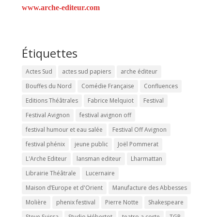
www.arche-editeur.com
Étiquettes
Actes Sud
actes sud papiers
arche éditeur
Bouffes du Nord
Comédie Française
Confluences
Editions Théâtrales
Fabrice Melquiot
Festival
Festival Avignon
festival avignon off
festival humour et eau salée
Festival Off Avignon
festival phénix
jeune public
Joël Pommerat
L'Arche Editeur
lansman editeur
Lharmattan
Librairie Théâtrale
Lucernaire
Maison d’Europe et d'Orient
Manufacture des Abbesses
Molière
phenix festival
Pierre Notte
Shakespeare
Steve Suissa
Studio Hébertot
teatro a corte
TGP