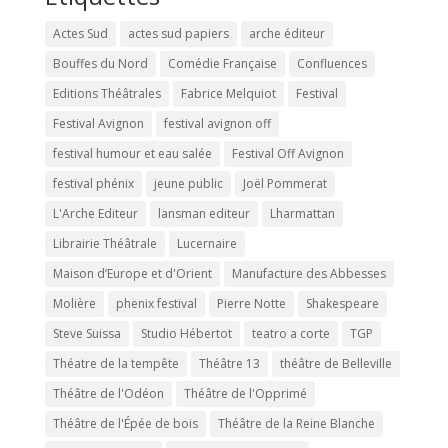
Actes Sud
actes sud papiers
arche éditeur
Bouffes du Nord
Comédie Française
Confluences
Editions Théâtrales
Fabrice Melquiot
Festival
Festival Avignon
festival avignon off
festival humour et eau salée
Festival Off Avignon
festival phénix
jeune public
Joël Pommerat
L'Arche Editeur
lansman editeur
Lharmattan
Librairie Théâtrale
Lucernaire
Maison d’Europe et d'Orient
Manufacture des Abbesses
Molière
phenix festival
Pierre Notte
Shakespeare
Steve Suissa
Studio Hébertot
teatro a corte
TGP
Théatre de la tempête
Théâtre 13
théâtre de Belleville
Théâtre de l'Odéon
Théâtre de l'Opprimé
Théâtre de l'Épée de bois
Théâtre de la Reine Blanche