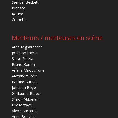
Samuel Beckett
Ionesco
Racine
Corneille
Metteurs / metteuses en scène
Aïda Asgharzadeh
Joël Pommerat
Steve Suissa
Bruno Banon
Ariane Mnouchkine
Alexandre Zeff
Pauline Bureau
Johanna Boyé
Guillaume Barbot
Simon Abkarian
Éric Métayer
Alexis Michalik
Anne Bouvier