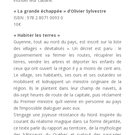
inonder leur cabane.
« La grande échappée » d’Olivier Sylvestre
ISBN : 978 2 8071 0093 0
10€
« Habiter les terres »
Guyenne, tout au nord du pays, est inscrit sur la liste
des villages « dévitalisés ». Un décret est paru : le
gouvernement va fermer les routes, récupérer les
terres, vendre les arbres et déporter les enfants de
ceux qui ont ouvert la région il y a moins de cent ans.
Le village, ses habitants, ses ours et ses outardes se
mobilisent et kidnappent un ministre originaire de la
région. Ils le plantent dans leur champ de navets, à
dix‑sept heures de route de la capitale, puis réclament
du Premier ministre qu’il vienne en personne au pays
de l’impossible dialoguer avec eux.
S’engage une joyeuse résistance du Nord. Inspirée du
courant du réalisme magique dans sa forme déjantée,
ce texte parle du rapport au territoire, de la mythologie
des bâtisseurs du Québec et surtout des paysages