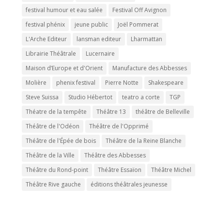
festival humour et eau salée
Festival Off Avignon
festival phénix
jeune public
Joël Pommerat
L'Arche Editeur
lansman editeur
Lharmattan
Librairie Théâtrale
Lucernaire
Maison d’Europe et d'Orient
Manufacture des Abbesses
Molière
phenix festival
Pierre Notte
Shakespeare
Steve Suissa
Studio Hébertot
teatro a corte
TGP
Théatre de la tempête
Théâtre 13
théâtre de Belleville
Théâtre de l'Odéon
Théâtre de l'Opprimé
Théâtre de l'Épée de bois
Théâtre de la Reine Blanche
Théâtre de la Ville
Théâtre des Abbesses
Théâtre du Rond-point
Théâtre Essaïon
Théâtre Michel
Théâtre Rive gauche
éditions théâtrales jeunesse