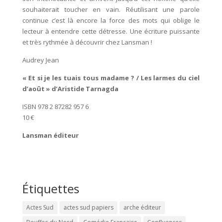
souhaiterait toucher en vain. Réutilisant une parole
continue c’est là encore la force des mots qui oblige le
lecteur à entendre cette détresse. Une écriture puissante
et très rythmée à découvrir chez Lansman !
Audrey Jean
« Et si je les tuais tous madame ? / Les larmes du ciel
d’août » d’Aristide Tarnagda
ISBN 978 2 87282 957 6
10 €
Lansman éditeur
Étiquettes
Actes Sud
actes sud papiers
arche éditeur