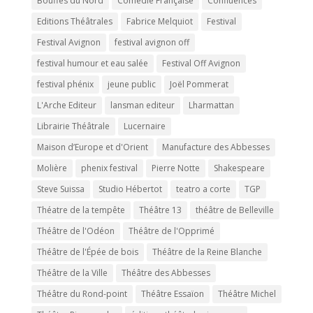
Bouffes du Nord
Comédie Française
Confluences
Editions Théâtrales
Fabrice Melquiot
Festival
Festival Avignon
festival avignon off
festival humour et eau salée
Festival Off Avignon
festival phénix
jeune public
Joël Pommerat
L'Arche Editeur
lansman editeur
Lharmattan
Librairie Théâtrale
Lucernaire
Maison d’Europe et d'Orient
Manufacture des Abbesses
Molière
phenix festival
Pierre Notte
Shakespeare
Steve Suissa
Studio Hébertot
teatro a corte
TGP
Théatre de la tempête
Théâtre 13
théâtre de Belleville
Théâtre de l'Odéon
Théâtre de l'Opprimé
Théâtre de l'Épée de bois
Théâtre de la Reine Blanche
Théâtre de la Ville
Théâtre des Abbesses
Théâtre du Rond-point
Théâtre Essaïon
Théâtre Michel