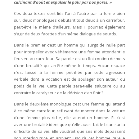
calcinant d’août et expulser le palu par nos pores. »
Ces deux textes sont liés l’un à l’autre par la forme bien
sur, deux monologues débutant tout deux à un carrefour,
peut-être le même d’ailleurs. Mais il pourrait également
s’agir de deux facettes d’un même dialogue de sourds.
Dans le premier c’est un homme qui surgit de nulle part
pour interpeller avec véhémence une femme attendant le
feu vert au carrefour. Sa parole est un flot continu de mots
d’une brutalité qui arrête même le temps. Aucun espace
n’est laissé à la femme pétrifiée par cette agression
verbale dont la vocation est de soulager son auteur du
poids de la vie. Cette parole sera-t-elle salutaire ou au
contraire le catalyseur de la décision d’en finir ?
Dans le deuxième monologue c’est une femme qui attend
à ce même carrefour, refusant de monter dans la voiture
d’une femme plus riche, elle attend un homme. Et c’est
avec une brutalité identique qu’elle aussi fait le bilan sur la
difficulté de sa vie. Elle voudrait que ses mots dépassent
son interlocutrice et arrivent jusqu’à cet homme qu’elle