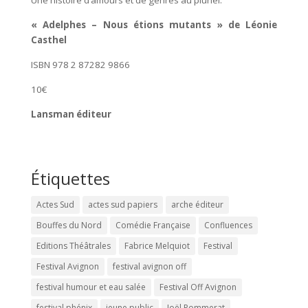
Une histoire d’amours et de genres au pluriel.
« Adelphes – Nous étions mutants » de Léonie
Casthel
ISBN 978 2 87282 9866
10€
Lansman éditeur
Étiquettes
Actes Sud
actes sud papiers
arche éditeur
Bouffes du Nord
Comédie Française
Confluences
Editions Théâtrales
Fabrice Melquiot
Festival
Festival Avignon
festival avignon off
festival humour et eau salée
Festival Off Avignon
festival phénix
jeune public
Joël Pommerat