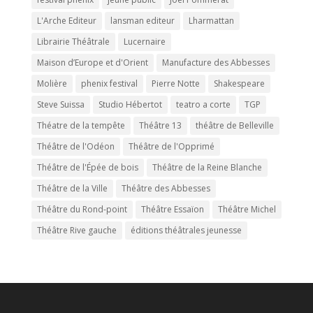
L'Arche Editeur
lansman editeur
Lharmattan
Librairie Théâtrale
Lucernaire
Maison d’Europe et d'Orient
Manufacture des Abbesses
Molière
phenix festival
Pierre Notte
Shakespeare
Steve Suissa
Studio Hébertot
teatro a corte
TGP
Théatre de la tempête
Théâtre 13
théâtre de Belleville
Théâtre de l'Odéon
Théâtre de l'Opprimé
Théâtre de l'Épée de bois
Théâtre de la Reine Blanche
Théâtre de la Ville
Théâtre des Abbesses
Théâtre du Rond-point
Théâtre Essaïon
Théâtre Michel
Théâtre Rive gauche
éditions théâtrales jeunesse