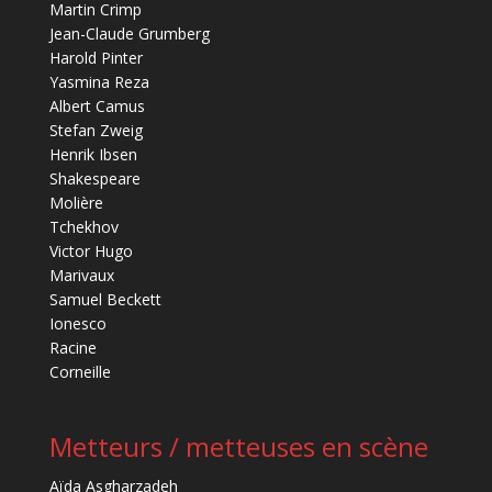
Martin Crimp
Jean-Claude Grumberg
Harold Pinter
Yasmina Reza
Albert Camus
Stefan Zweig
Henrik Ibsen
Shakespeare
Molière
Tchekhov
Victor Hugo
Marivaux
Samuel Beckett
Ionesco
Racine
Corneille
Metteurs / metteuses en scène
Aïda Asgharzadeh