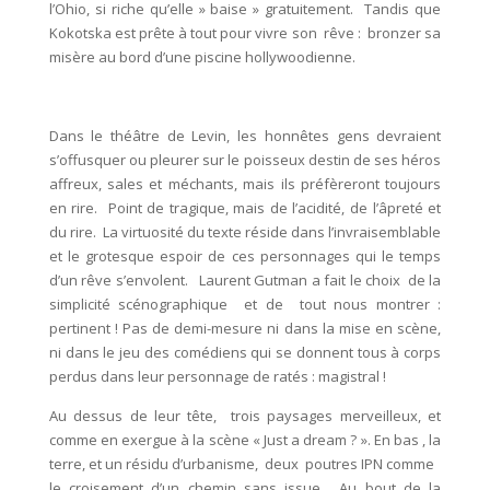
l’Ohio, si riche qu’elle » baise » gratuitement. Tandis que
Kokotska est prête à tout pour vivre son rêve : bronzer sa
misère au bord d’une piscine hollywoodienne.
Dans le théâtre de Levin, les honnêtes gens devraient
s’offusquer ou pleurer sur le poisseux destin de ses héros
affreux, sales et méchants, mais ils préfèreront toujours
en rire. Point de tragique, mais de l’acidité, de l’âpreté et
du rire. La virtuosité du texte réside dans l’invraisemblable
et le grotesque espoir de ces personnages qui le temps
d’un rêve s’envolent. Laurent Gutman a fait le choix de la
simplicité scénographique et de tout nous montrer :
pertinent ! Pas de demi-mesure ni dans la mise en scène,
ni dans le jeu des comédiens qui se donnent tous à corps
perdus dans leur personnage de ratés : magistral !
Au dessus de leur tête, trois paysages merveilleux, et
comme en exergue à la scène « Just a dream ? ». En bas , la
terre, et un résidu d’urbanisme, deux poutres IPN comme
le croisement d’un chemin sans issue. Au bout de la