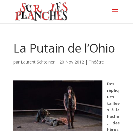
La Putain de l’Ohio
par
Laurent Schteiner
|
20 Nov 2012
|
Théâtre
Des
répliq
ues
taillée
s à la
hache
, des
héros