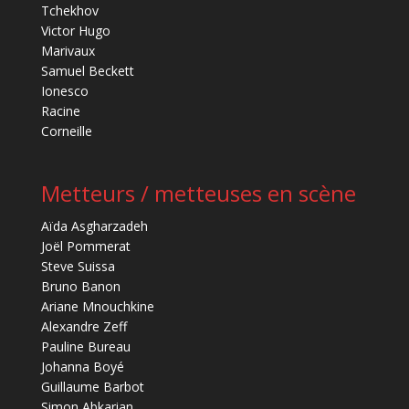
Tchekhov
Victor Hugo
Marivaux
Samuel Beckett
Ionesco
Racine
Corneille
Metteurs / metteuses en scène
Aïda Asgharzadeh
Joël Pommerat
Steve Suissa
Bruno Banon
Ariane Mnouchkine
Alexandre Zeff
Pauline Bureau
Johanna Boyé
Guillaume Barbot
Simon Abkarian