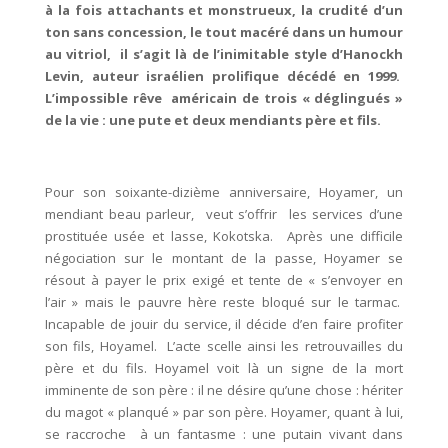
à la fois attachants et monstrueux, la crudité d’un
ton sans concession, le tout macéré dans un humour
au vitriol, il s’agit là de l’inimitable style d’Hanockh
Levin, auteur israélien prolifique décédé en 1999.
L’impossible rêve américain de trois « déglingués »
de la vie : une pute et deux mendiants père et fils.
Pour son soixante-dizième anniversaire, Hoyamer, un
mendiant beau parleur, veut s’offrir les services d’une
prostituée usée et lasse, Kokotska. Après une difficile
négociation sur le montant de la passe, Hoyamer se
résout à payer le prix exigé et tente de « s’envoyer en
l’air » mais le pauvre hère reste bloqué sur le tarmac.
Incapable de jouir du service, il décide d’en faire profiter
son fils, Hoyamel. L’acte scelle ainsi les retrouvailles du
père et du fils. Hoyamel voit là un signe de la mort
imminente de son père : il ne désire qu’une chose : hériter
du magot « planqué » par son père. Hoyamer, quant à lui,
se raccroche à un fantasme : une putain vivant dans