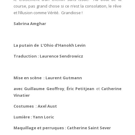
course, pas grand chose si ce n’est la consolation, le rêve
et l’illusion comme Vérité.
Grandiose !
Sabrina Amghar
La putain de L’Ohio d’
Hanokh Levin
Traduction :
Laurence Sendrowicz
Mise en scène :
Laurent Gutmann
avec
Guillaume Geoffroy
,
Éric Petitjean
et
Catherine
Vinatier
Costumes :
Axel Aust
Lumière :
Yann Loric
Maquillage et perruques :
Catherine Saint Sever