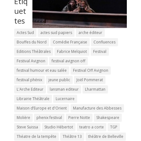
Étiq
uet
tes
Actes Sud
actes sud papiers
arche éditeur
Bouffes du Nord
Comédie Française
Confluences
Editions Théâtrales
Fabrice Melquiot
Festival
Festival Avignon
festival avignon off
festival humour et eau salée
Festival Off Avignon
festival phénix
jeune public
Joël Pommerat
L'Arche Editeur
lansman editeur
Lharmattan
Librairie Théâtrale
Lucernaire
Maison d’Europe et d'Orient
Manufacture des Abbesses
Molière
phenix festival
Pierre Notte
Shakespeare
Steve Suissa
Studio Hébertot
teatro a corte
TGP
Théatre de la tempête
Théâtre 13
théâtre de Belleville