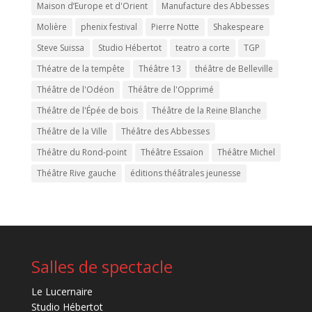
Maison d’Europe et d'Orient
Manufacture des Abbesses
Molière
phenix festival
Pierre Notte
Shakespeare
Steve Suissa
Studio Hébertot
teatro a corte
TGP
Théatre de la tempête
Théâtre 13
théâtre de Belleville
Théâtre de l'Odéon
Théâtre de l'Opprimé
Théâtre de l'Épée de bois
Théâtre de la Reine Blanche
Théâtre de la Ville
Théâtre des Abbesses
Théâtre du Rond-point
Théâtre Essaïon
Théâtre Michel
Théâtre Rive gauche
éditions théâtrales jeunesse
Salles de spectacle
Le Lucernaire
Studio Hébertot