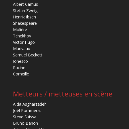
Albert Camus
Stefan Zweig
Henrik Ibsen
Shakespeare
Molière
Tchekhov
Victor Hugo
Marivaux
Samuel Beckett
Ionesco
Racine
Corneille
Metteurs / metteuses en scène
Aïda Asgharzadeh
Joël Pommerat
Steve Suissa
Bruno Banon