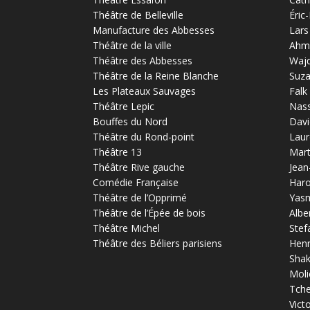
Théâtre de Belleville
Éric
Manufacture des Abbesses
Lars
Théâtre de la ville
Ahm
Théâtre des Abbesses
Waj
Théâtre de la Reine Blanche
Suz
Les Plateaux Sauvages
Falk
Théâtre Lepic
Nas
Bouffes du Nord
Davi
Théâtre du Rond-point
Laur
Théâtre 13
Mart
Théâtre Rive gauche
Jean
Comédie Française
Haro
Théâtre de l’Opprimé
Yas
Théâtre de l’Épée de bois
Albe
Théâtre Michel
Stef
Théâtre des Béliers parisiens
Henr
Sha
Moli
Tch
Vict