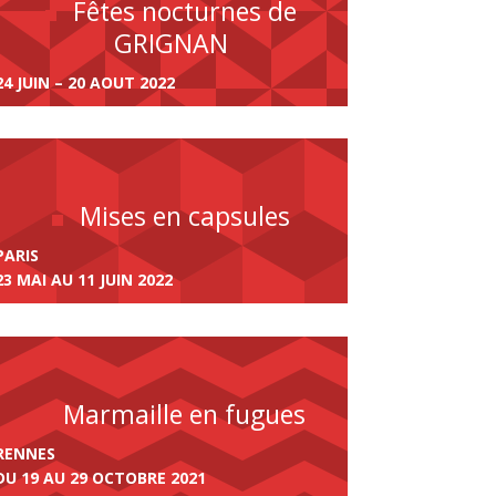
Fêtes nocturnes de
GRIGNAN
24 JUIN – 20 AOUT 2022
Mises en capsules
PARIS
23 MAI AU 11 JUIN 2022
Marmaille en fugues
RENNES
DU 19 AU 29 OCTOBRE 2021