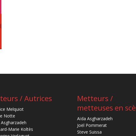
teurs / Autrices
Metteurs /
metteuses en sc
ice Melquiot
re Notte
Aïda Asgharzadeh
 Asgharzadeh
Joël Pommerat
ard-Marie Koltès
Steve Suissa
erine Verlaguet