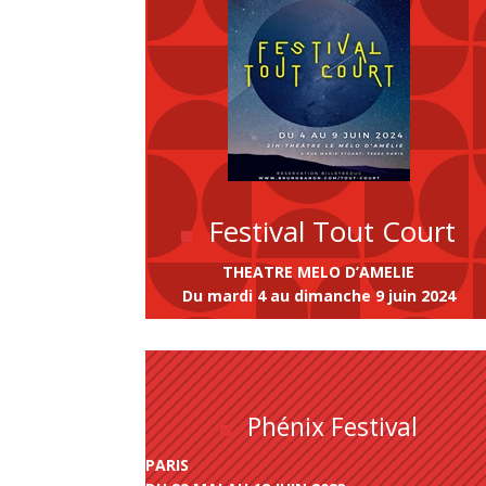
Festival Tout Court
THEATRE MELO D’AMELIE
Du mardi 4 au dimanche 9 juin 2024
Phénix Festival
PARIS