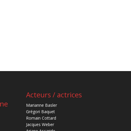
Acteurs / actrices
ène
Marianne Basler
Grégori Baquet
Romain Cottard
Jacques Weber
Ariane Ascaride