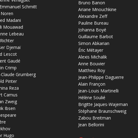
Bruno Banon
-Emmanuel Schmitt
Ariane Mnouchkine
 Noren
Alexandre Zeff
ed Madani
Pauline Bureau
di Mouawad
Johanna Boyé
anne Lebeau
Guillaume Barbot
 Richter
Simon Abkarian
ser Djemaï
Éric Métayer
d Lescot
Alexis Michalik
ent Gaudé
Anne Bouvier
in Crimp
Matthieu Roy
-Claude Grumberg
Jean-Philippe Daguerre
ld Pinter
Alain Françon
mina Reza
Jean-Louis Martinelli
rt Camus
Hélène Soulié
an Zweig
Brigitte Jaques-Wajeman
ik Ibsen
Stéphane Braunschweig
kespeare
Zabou Breitman
ère
Jean Bellorini
ekhov
or Hugo