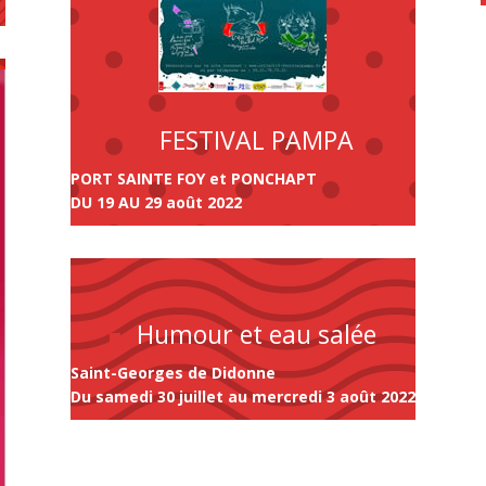
FESTIVAL PAMPA
PORT SAINTE FOY et PONCHAPT
DU 19 AU 29 août 2022
Humour et eau salée
Saint-Georges de Didonne
Du samedi 30 juillet au mercredi 3 août 2022