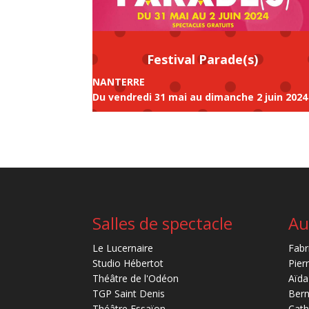
Festival Parade(s)
NANTERRE
Du vendredi 31 mai au dimanche 2 juin 2024
Salles de spectacle
Au
Le Lucernaire
Fabr
Studio Hébertot
Pier
Théâtre de l'Odéon
Aïda
TGP Saint Denis
Bern
Théâtre Essaïon
Cath