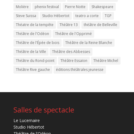
Molière
phenix festival
Pierre Notte
Shakespeare
Steve Suissa
Studio Hébertot
teatro a corte
TGP
Théatre de la tempête
Théâtre 13
théâtre de Belleville
Théâtre de l'Odéon
Théâtre de l'Opprimé
Théâtre de l'Épée de bois
Théâtre de la Reine Blanche
Théâtre de la Ville
Théâtre des Abbesses
Théâtre du Rond-point
Théâtre Essaïon
Théâtre Michel
Théâtre Rive gauche
éditions théâtrales jeunesse
Salles de spectacle
Le Lucernaire
Studio Hébertot
Théâtre de l'Odéon