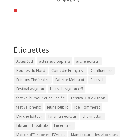
Étiquettes
Actes Sud
actes sud papiers
arche éditeur
Bouffes du Nord
Comédie Française
Confluences
Editions Théâtrales
Fabrice Melquiot
Festival
Festival Avignon
festival avignon off
festival humour et eau salée
Festival Off Avignon
festival phénix
jeune public
Joël Pommerat
L'Arche Editeur
lansman editeur
Lharmattan
Librairie Théâtrale
Lucernaire
Maison d’Europe et d'Orient
Manufacture des Abbesses