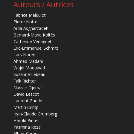
Auteurs / Autrices
Fabrice Melquiot
Pierre Notte
Aïda Asgharzadeh
Bernard-Marie Koltès
Catherine Verlaguet
Éric-Emmanuel Schmitt
Lars Noren
Ahmed Madani
Wajdi Mouawad
Suzanne Lebeau
Falk Richter
Nasser Djemaï
David Lescot
Laurent Gaudé
Martin Crimp
Jean-Claude Grumberg
Harold Pinter
Yasmina Reza
Albert Camus