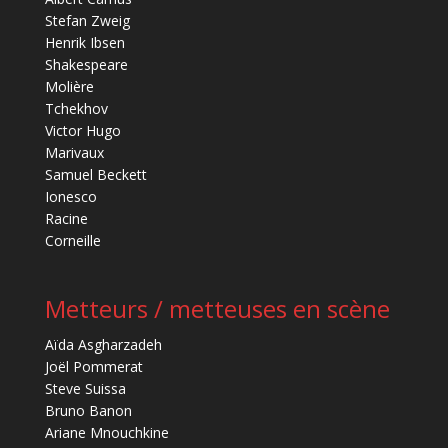
Stefan Zweig
Henrik Ibsen
Shakespeare
Molière
Tchekhov
Victor Hugo
Marivaux
Samuel Beckett
Ionesco
Racine
Corneille
Metteurs / metteuses en scène
Aïda Asgharzadeh
Joël Pommerat
Steve Suissa
Bruno Banon
Ariane Mnouchkine