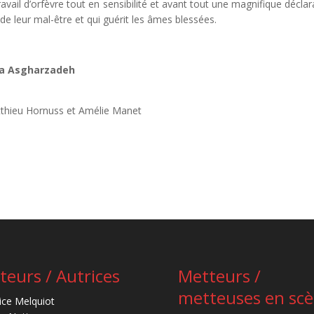
ravail d’orfèvre tout en sensibilité et avant tout une magnifique déclar
e leur mal-être et qui guérit les âmes blessées.
da Asgharzadeh
tthieu Hornuss et Amélie Manet
teurs / Autrices
Metteurs /
metteuses en sc
ice Melquiot