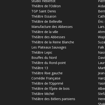
Studio Hébertot
Pier
Théâtre de l'Odéon
Aïda
TGP Saint Denis
Bern
Théâtre Essaïon
Cath
Théâtre de Belleville
Éric
Manufacture des Abbesses
Lars
Théâtre de la ville
Ahm
Théâtre des Abbesses
Waj
Théâtre de la Reine Blanche
Suz
Les Plateaux Sauvages
Falk
Théâtre Lepic
Nas
Bouffes du Nord
Davi
Théâtre du Rond-point
Laur
Théâtre 13
Mart
Théâtre Rive gauche
Jean
Comédie Française
Haro
Théâtre de l’Opprimé
Yas
Théâtre de l’Épée de bois
Albe
Théâtre Michel
Stef
Théâtre des Béliers parisiens
Henr
Sha