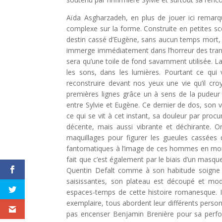
Aïda Asgharzadeh, en plus de jouer ici remarq
complexe sur la forme. Construite en petites sc
destin cassé d’Eugène, sans aucun temps mort, i
immerge immédiatement dans l’horreur des tran
sera qu’une toile de fond savamment utilisée. La
les sons, dans les lumières. Pourtant ce qui 
reconstruire devant nos yeux une vie qu’il cr
premières lignes grâce un à sens de la pudeur
entre Sylvie et Eugène. Ce dernier de dos, son vi
ce qui se vit à cet instant, sa douleur par proc
décente, mais aussi vibrante et déchirante. O
maquillages pour figurer les gueules cassées d
fantomatiques à l’image de ces hommes en morcea
fait que c’est également par le biais d’un masqu
Quentin Defalt comme à son habitude soigne s
saisissantes, son plateau est découpé et modu
espaces-temps de cette histoire romanesque. I
exemplaire, tous abordent leur différents perso
pas encenser Benjamin Brenière pour sa perfo