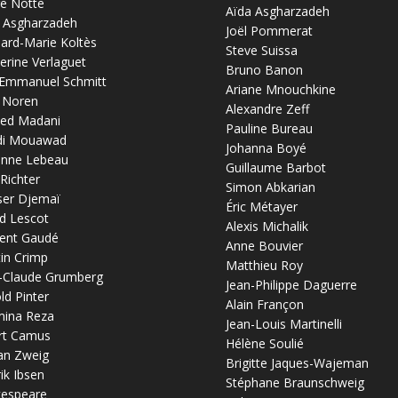
re Notte
Aïda Asgharzadeh
 Asgharzadeh
Joël Pommerat
ard-Marie Koltès
Steve Suissa
erine Verlaguet
Bruno Banon
-Emmanuel Schmitt
Ariane Mnouchkine
 Noren
Alexandre Zeff
ed Madani
Pauline Bureau
di Mouawad
Johanna Boyé
anne Lebeau
Guillaume Barbot
 Richter
Simon Abkarian
ser Djemaï
Éric Métayer
d Lescot
Alexis Michalik
ent Gaudé
Anne Bouvier
in Crimp
Matthieu Roy
-Claude Grumberg
Jean-Philippe Daguerre
ld Pinter
Alain Françon
mina Reza
Jean-Louis Martinelli
rt Camus
Hélène Soulié
an Zweig
Brigitte Jaques-Wajeman
ik Ibsen
Stéphane Braunschweig
kespeare