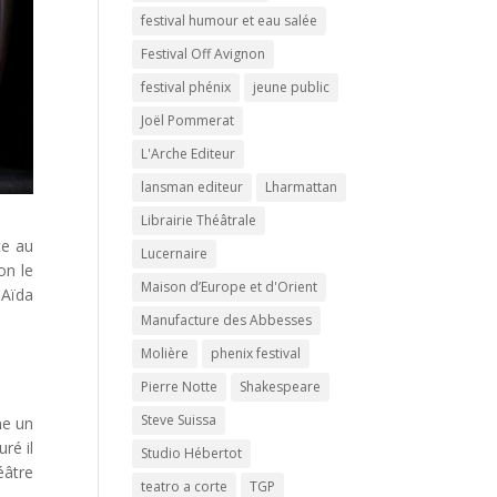
festival humour et eau salée
Festival Off Avignon
festival phénix
jeune public
Joël Pommerat
L'Arche Editeur
lansman editeur
Lharmattan
Librairie Théâtrale
te au
Lucernaire
on le
Maison d’Europe et d'Orient
 Aïda
Manufacture des Abbesses
Molière
phenix festival
Pierre Notte
Shakespeare
Steve Suissa
me un
ré il
Studio Hébertot
éâtre
teatro a corte
TGP