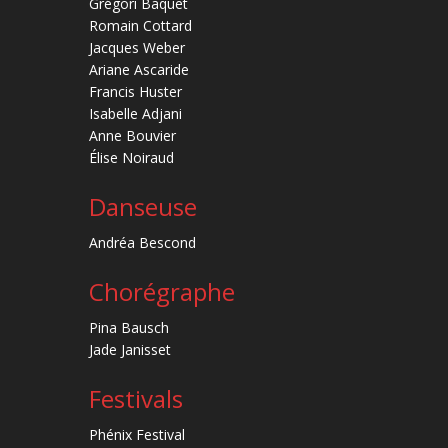
Grégori Baquet
Romain Cottard
Jacques Weber
Ariane Ascaride
Francis Huster
Isabelle Adjani
Anne Bouvier
Élise Noiraud
Danseuse
Andréa Bescond
Chorégraphe
Pina Bausch
Jade Janisset
Festivals
Phénix Festival