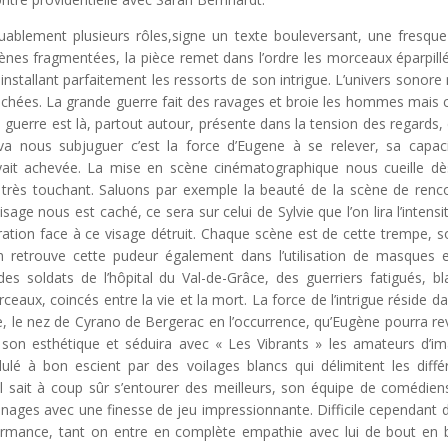
uablement plusieurs rôles,signe un texte bouleversant, une fresque
ènes fragmentées, la pièce remet dans l’ordre les morceaux éparpill
nstallant parfaitement les ressorts de son intrigue. L’univers sonore
chées. La grande guerre fait des ravages et broie les hommes mais 
 guerre est là, partout autour, présente dans la tension des regards,
va nous subjuguer c’est la force d’Eugene à se relever, sa capac
oyait achevée. La mise en scène cinématographique nous cueille dè
 très touchant. Saluons par exemple la beauté de la scène de renc
sage nous est caché, ce sera sur celui de Sylvie que l’on lira l’intensi
uration face à ce visage détruit. Chaque scène est de cette trempe, s
n retrouve cette pudeur également dans l’utilisation de masques 
es soldats de l’hôpital du Val-de-Grâce, des guerriers fatigués, bl
ux, coincés entre la vie et la mort. La force de l’intrigue réside da
e, le nez de Cyrano de Bergerac en l’occurrence, qu’Eugène pourra rev
on esthétique et séduira avec « Les Vibrants » les amateurs d’i
lé à bon escient par des voilages blancs qui délimitent les diffé
l sait à coup sûr s’entourer des meilleurs, son équipe de comédien
nnages avec une finesse de jeu impressionnante. Difficile cependant 
rmance, tant on entre en complète empathie avec lui de bout en 