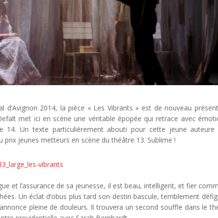
al d’Avignon 2014, la pièce « Les Vibrants » est de nouveau présen
Defalt met ici en scène une véritable épopée qui retrace avec émoti
de 14. Un texte particulièrement abouti pour cette jeune auteure
u prix jeunes metteurs en scène du théâtre 13. Sublime !
gue et l’assurance de sa jeunesse, il est beau, intelligent, et fier com
ées. Un éclat d’obus plus tard son destin bascule, terriblement défigu
s’annonce pleine de douleurs. Il trouvera un second souffle dans le th
contre providentielle avec Sarah Bernhardt.