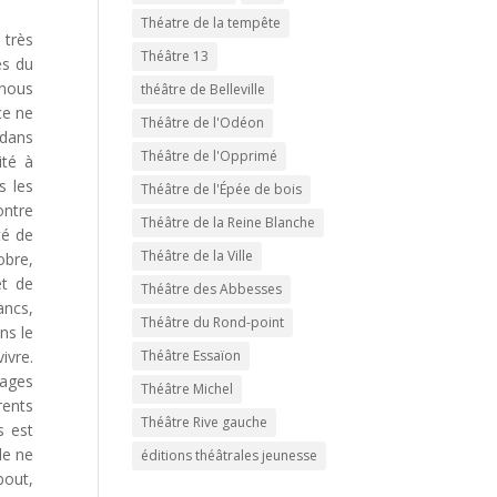
Théatre de la tempête
 très
Théâtre 13
és du
 nous
théâtre de Belleville
ce ne
Théâtre de l'Odéon
 dans
Théâtre de l'Opprimé
ité à
s les
Théâtre de l'Épée de bois
ontre
Théâtre de la Reine Blanche
té de
Théâtre de la Ville
obre,
et de
Théâtre des Abbesses
ancs,
Théâtre du Rond-point
ns le
Théâtre Essaïon
ivre.
mages
Théâtre Michel
rents
Théâtre Rive gauche
s est
de ne
éditions théâtrales jeunesse
bout,