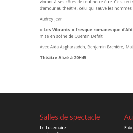
vibrant à ses côtés de tout notre être. C’est un t
d’amour au théâtre, celui qui sauve les hommes d
Audrey Jean
« Les Vibrants » fresque romanesque d’Aï
mise en scène de Quentin Defalt
Avec Aïda Asgharzadeh, Benjamin Brenière, Ma
Théâtre Alizé à 20H45
Salles de spectacle
Au
Le Lucernaire
Fabr