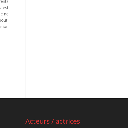
rents
s est
de ne
bout,
ation
Acteurs / actrices