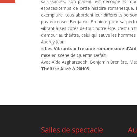
saisissantes, son plateau est découpé et modu
espaces-temps de cette histoire romanesque. I
exemplaire, tous abordent leur différents perso
pas encenser Benjamin Brenière pour sa perfo
vibrant à ses côtés de tout notre être. C’est un t
d’amour au théâtre, celui qui sauve les hommes d
Audrey Jean
« Les Vibrants » fresque romanesque d’Aï
mise en scène de Quentin Defalt
Avec Aïda Asgharzadeh, Benjamin Brenière, Ma
Théâtre Alizé à 20H05
Salles de spectacle
Au