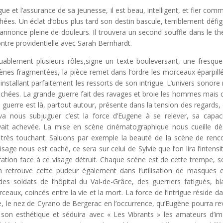
gue et l’assurance de sa jeunesse, il est beau, intelligent, et fier com
ées. Un éclat d’obus plus tard son destin bascule, terriblement défigu
s’annonce pleine de douleurs. Il trouvera un second souffle dans le th
contre providentielle avec Sarah Bernhardt.
uablement plusieurs rôles,signe un texte bouleversant, une fresque
ènes fragmentées, la pièce remet dans l’ordre les morceaux éparpill
nstallant parfaitement les ressorts de son intrigue. L’univers sonore
chées. La grande guerre fait des ravages et broie les hommes mais 
 guerre est là, partout autour, présente dans la tension des regards,
va nous subjuguer c’est la force d’Eugene à se relever, sa capac
oyait achevée. La mise en scène cinématographique nous cueille dè
 très touchant. Saluons par exemple la beauté de la scène de renc
sage nous est caché, ce sera sur celui de Sylvie que l’on lira l’intensi
uration face à ce visage détruit. Chaque scène est de cette trempe, s
n retrouve cette pudeur également dans l’utilisation de masques 
es soldats de l’hôpital du Val-de-Grâce, des guerriers fatigués, bl
ux, coincés entre la vie et la mort. La force de l’intrigue réside da
e, le nez de Cyrano de Bergerac en l’occurrence, qu’Eugène pourra rev
on esthétique et séduira avec « Les Vibrants » les amateurs d’i