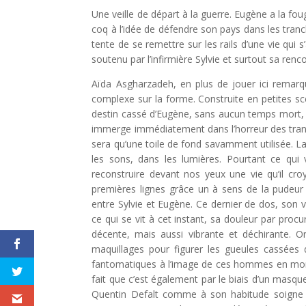
Une veille de départ à la guerre. Eugène a la fou
coq à l’idée de défendre son pays dans les tranch
tente de se remettre sur les rails d’une vie qui 
soutenu par l’infirmière Sylvie et surtout sa ren
Aïda Asgharzadeh, en plus de jouer ici remarq
complexe sur la forme. Construite en petites sc
destin cassé d’Eugène, sans aucun temps mort, i
immerge immédiatement dans l’horreur des tran
sera qu’une toile de fond savamment utilisée. La
les sons, dans les lumières. Pourtant ce qui 
reconstruire devant nos yeux une vie qu’il cr
premières lignes grâce un à sens de la pudeur
entre Sylvie et Eugène. Ce dernier de dos, son vi
ce qui se vit à cet instant, sa douleur par proc
décente, mais aussi vibrante et déchirante. O
maquillages pour figurer les gueules cassées d
fantomatiques à l’image de ces hommes en morcea
fait que c’est également par le biais d’un masqu
Quentin Defalt comme à son habitude soigne s