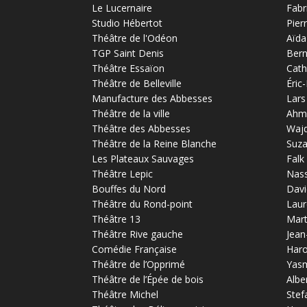
Le Lucernaire
Fabr
Studio Hébertot
Pier
Théâtre de l'Odéon
Aïda
TGP Saint Denis
Bern
Théâtre Essaïon
Cath
Théâtre de Belleville
Éric
Manufacture des Abbesses
Lars
Théâtre de la ville
Ahm
Théâtre des Abbesses
Waj
Théâtre de la Reine Blanche
Suz
Les Plateaux Sauvages
Falk
Théâtre Lepic
Nas
Bouffes du Nord
Davi
Théâtre du Rond-point
Laur
Théâtre 13
Mart
Théâtre Rive gauche
Jean
Comédie Française
Haro
Théâtre de l’Opprimé
Yas
Théâtre de l’Épée de bois
Albe
Théâtre Michel
Stef