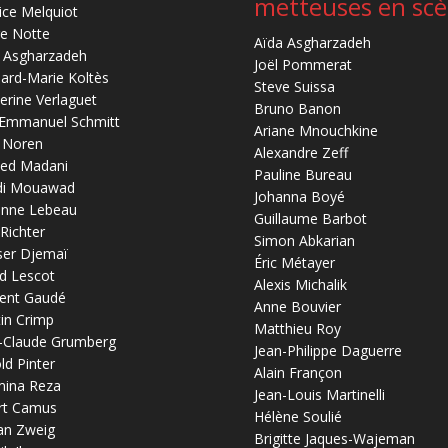
metteuses en sc
ice Melquiot
re Notte
Aïda Asgharzadeh
 Asgharzadeh
Joël Pommerat
ard-Marie Koltès
Steve Suissa
erine Verlaguet
Bruno Banon
-Emmanuel Schmitt
Ariane Mnouchkine
 Noren
Alexandre Zeff
ed Madani
Pauline Bureau
di Mouawad
Johanna Boyé
anne Lebeau
Guillaume Barbot
 Richter
Simon Abkarian
ser Djemaï
Éric Métayer
d Lescot
Alexis Michalik
ent Gaudé
Anne Bouvier
in Crimp
Matthieu Roy
-Claude Grumberg
Jean-Philippe Daguerre
ld Pinter
Alain Françon
mina Reza
Jean-Louis Martinelli
rt Camus
Hélène Soulié
an Zweig
Brigitte Jaques-Wajeman