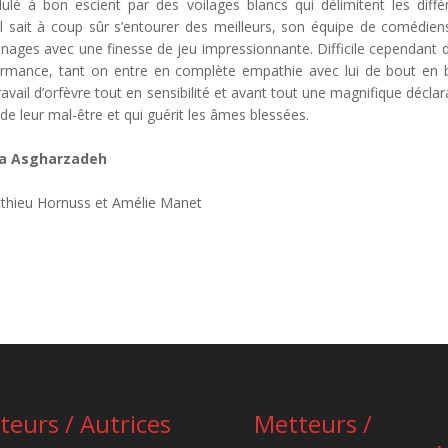
lé à bon escient par des voilages blancs qui délimitent les diffé
l sait à coup sûr s’entourer des meilleurs, son équipe de comédien
nnages avec une finesse de jeu impressionnante. Difficile cependant 
rmance, tant on entre en complète empathie avec lui de bout en 
ravail d’orfèvre tout en sensibilité et avant tout une magnifique déclar
e leur mal-être et qui guérit les âmes blessées.
da Asgharzadeh
tthieu Hornuss et Amélie Manet
teurs / Autrices
Metteurs /