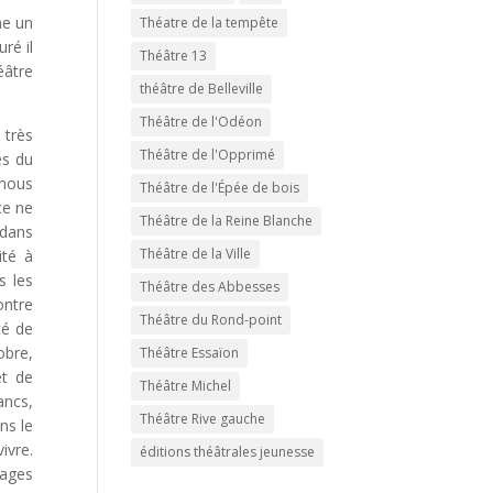
me un
Théatre de la tempête
ré il
Théâtre 13
éâtre
théâtre de Belleville
Théâtre de l'Odéon
 très
Théâtre de l'Opprimé
és du
 nous
Théâtre de l'Épée de bois
ce ne
Théâtre de la Reine Blanche
 dans
Théâtre de la Ville
ité à
s les
Théâtre des Abbesses
ontre
Théâtre du Rond-point
té de
obre,
Théâtre Essaïon
et de
Théâtre Michel
ancs,
Théâtre Rive gauche
ns le
ivre.
éditions théâtrales jeunesse
mages