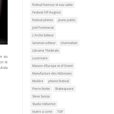
festival humour et eau salée
Festival Off Avignon
festival phénix
jeune public
Joël Pommerat
L'Arche Editeur
lansman editeur
Lharmattan
Librairie Théâtrale
te au
Lucernaire
on le
Maison d’Europe et d'Orient
 Aïda
Manufacture des Abbesses
Molière
phenix festival
Pierre Notte
Shakespeare
Steve Suissa
Studio Hébertot
teatro a corte
TGP