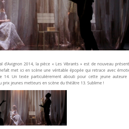
al d’Avignon 2014, la pièce « Les Vibrants » est de nouveau présen
Defalt met ici en scène une véritable épopée qui retrace avec émoti
de 14. Un texte particulièrement abouti pour cette jeune auteure
u prix jeunes metteurs en scène du théâtre 13. Sublime !