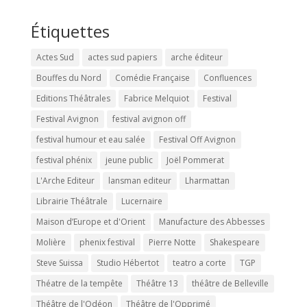
Étiquettes
Actes Sud
actes sud papiers
arche éditeur
Bouffes du Nord
Comédie Française
Confluences
Editions Théâtrales
Fabrice Melquiot
Festival
Festival Avignon
festival avignon off
festival humour et eau salée
Festival Off Avignon
festival phénix
jeune public
Joël Pommerat
L'Arche Editeur
lansman editeur
Lharmattan
Librairie Théâtrale
Lucernaire
Maison d’Europe et d'Orient
Manufacture des Abbesses
Molière
phenix festival
Pierre Notte
Shakespeare
Steve Suissa
Studio Hébertot
teatro a corte
TGP
Théatre de la tempête
Théâtre 13
théâtre de Belleville
Théâtre de l'Odéon
Théâtre de l'Opprimé