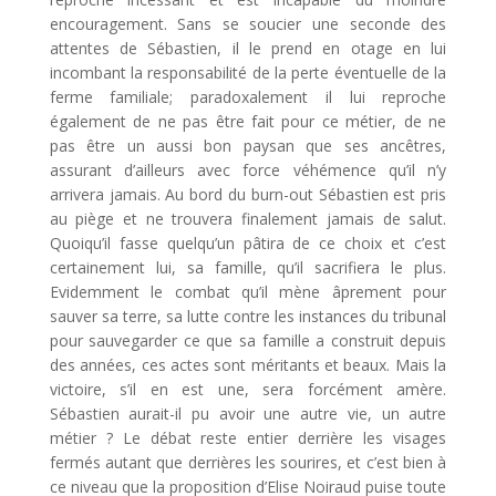
encouragement. Sans se soucier une seconde des
attentes de Sébastien, il le prend en otage en lui
incombant la responsabilité de la perte éventuelle de la
ferme familiale; paradoxalement il lui reproche
également de ne pas être fait pour ce métier, de ne
pas être un aussi bon paysan que ses ancêtres,
assurant d’ailleurs avec force véhémence qu’il n’y
arrivera jamais. Au bord du burn-out Sébastien est pris
au piège et ne trouvera finalement jamais de salut.
Quoiqu’il fasse quelqu’un pâtira de ce choix et c’est
certainement lui, sa famille, qu’il sacrifiera le plus.
Evidemment le combat qu’il mène âprement pour
sauver sa terre, sa lutte contre les instances du tribunal
pour sauvegarder ce que sa famille a construit depuis
des années, ces actes sont méritants et beaux. Mais la
victoire, s’il en est une, sera forcément amère.
Sébastien aurait-il pu avoir une autre vie, un autre
métier ? Le débat reste entier derrière les visages
fermés autant que derrières les sourires, et c’est bien à
ce niveau que la proposition d’Elise Noiraud puise toute