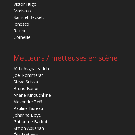
Victor Hugo
Marivaux
Samuel Beckett
Ionesco
Racine
Corneille
Metteurs / metteuses en scène
Aïda Asgharzadeh
Joël Pommerat
Steve Suissa
Bruno Banon
Ariane Mnouchkine
Alexandre Zeff
Pauline Bureau
Johanna Boyé
Guillaume Barbot
Simon Abkarian
Éric Métayer