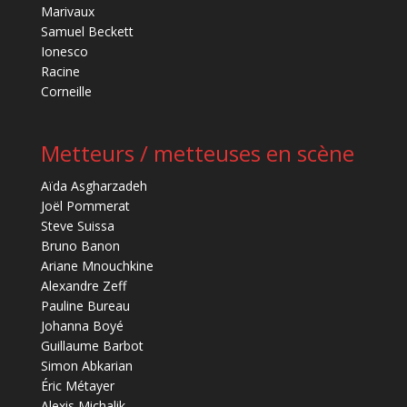
Marivaux
Samuel Beckett
Ionesco
Racine
Corneille
Metteurs / metteuses en scène
Aïda Asgharzadeh
Joël Pommerat
Steve Suissa
Bruno Banon
Ariane Mnouchkine
Alexandre Zeff
Pauline Bureau
Johanna Boyé
Guillaume Barbot
Simon Abkarian
Éric Métayer
Alexis Michalik