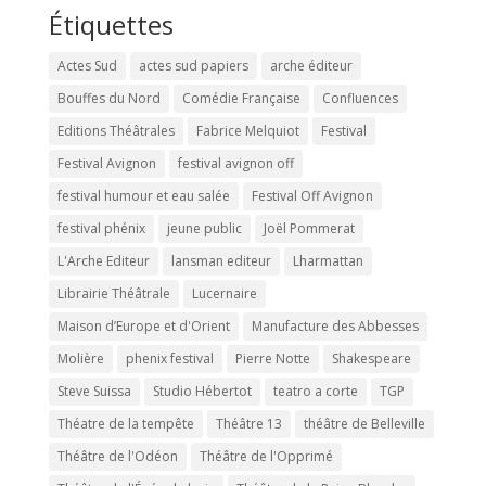
Étiquettes
Actes Sud
actes sud papiers
arche éditeur
Bouffes du Nord
Comédie Française
Confluences
Editions Théâtrales
Fabrice Melquiot
Festival
Festival Avignon
festival avignon off
festival humour et eau salée
Festival Off Avignon
festival phénix
jeune public
Joël Pommerat
L'Arche Editeur
lansman editeur
Lharmattan
Librairie Théâtrale
Lucernaire
Maison d’Europe et d'Orient
Manufacture des Abbesses
Molière
phenix festival
Pierre Notte
Shakespeare
Steve Suissa
Studio Hébertot
teatro a corte
TGP
Théatre de la tempête
Théâtre 13
théâtre de Belleville
Théâtre de l'Odéon
Théâtre de l'Opprimé