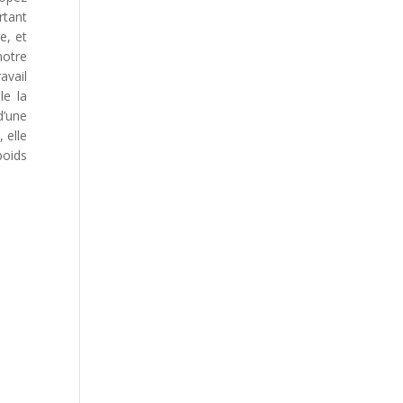
rtant
e, et
notre
avail
le la
d’une
 elle
poids