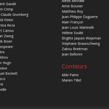
Alexis Michalik
ent Gaudé
Anne Bouvier
in Crimp
Matthieu Roy
-Claude Grumberg
Jean-Philippe Daguerre
ld Pinter
Alain Françon
mina Reza
Jean-Louis Martinelli
rt Camus
Hélène Soulié
an Zweig
Brigitte Jaques-Wajeman
ik Ibsen
Stéphane Braunschweig
kespeare
Zabou Breitman
ère
Jean Bellorini
ekhov
or Hugo
Conteurs
vaux
el Beckett
Abbi Patrix
sco
Marien Tillet
ne
eille