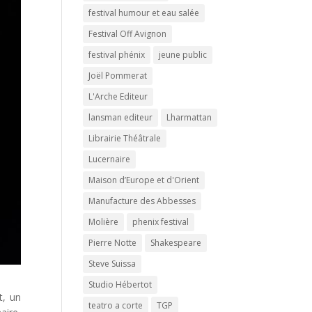
festival humour et eau salée
Festival Off Avignon
festival phénix
jeune public
Joël Pommerat
L'Arche Editeur
lansman editeur
Lharmattan
Librairie Théâtrale
Lucernaire
Maison d’Europe et d'Orient
Manufacture des Abbesses
Molière
phenix festival
Pierre Notte
Shakespeare
Steve Suissa
Studio Hébertot
t, un
teatro a corte
TGP