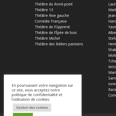
Théâtre du Rond-point
Laur
Théâtre 13
Mart
Théâtre Rive gauche
Jean
Comédie Française
Haro
Théâtre de l’Opprimé
Yas
Théâtre de l’Épée de bois
Albe
Théâtre Michel
Stef
Théâtre des Béliers parisiens
Henr
Sha
Moli
Tch
Vict
Mari
Samu
Ione
En poursuivant votre navigation sur
Raci
ce site, vous acceptez notre
politique de confidentialité et
Corn
l'utilisation de cookies.
Gestion des cookies