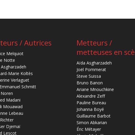
teurs / Autrices
Metteurs /
metteuses en sc
ice Melquiot
re Notte
Aïda Asgharzadeh
 Asgharzadeh
Joël Pommerat
ard-Marie Koltès
Steve Suissa
erine Verlaguet
Bruno Banon
-Emmanuel Schmitt
Ariane Mnouchkine
 Noren
Alexandre Zeff
ed Madani
Pauline Bureau
di Mouawad
Johanna Boyé
anne Lebeau
Guillaume Barbot
 Richter
Simon Abkarian
ser Djemaï
Éric Métayer
d Lescot