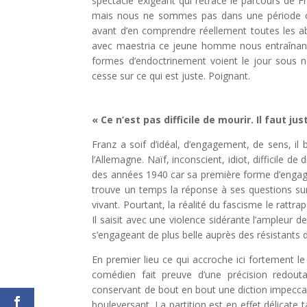
spectacle exigeant qui retrace le parcours de Fra
mais nous ne sommes pas dans une période ord
avant d’en comprendre réellement toutes les a
avec maestria ce jeune homme nous entraînant 
formes d’endoctrinement voient le jour sous n
cesse sur ce qui est juste. Poignant.
« Ce n’est pas difficile de mourir. Il faut j
Franz a soif d’idéal, d’engagement, de sens, il b
l’Allemagne. Naïf, inconscient, idiot, difficile de
des années 1940 car sa première forme d’engagem
trouve un temps la réponse à ses questions sur 
vivant. Pourtant, la réalité du fascisme le rattra
Il saisit avec une violence sidérante l’ampleur
s’engageant de plus belle auprès des résistants 
En premier lieu ce qui accroche ici fortement l
comédien fait preuve d’une précision redout
conservant de bout en bout une diction impecca
bouleversant. La partition est en effet délicat