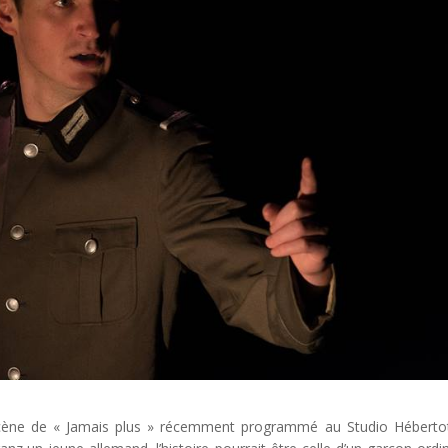
 scène de « Jamais plus » récemment programmé au Studio Héberto