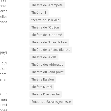
aire,
Théatre de la tempête
ennes
carne
Théâtre 13
elles
théâtre de Belleville
 sans
Théâtre de l'Odéon
Théâtre de l'Opprimé
Théâtre de l'Épée de bois
Théâtre de la Reine Blanche
 pays
Théâtre de la Ville
’aube
qu’il
Théâtre des Abbesses
alors
Théâtre du Rond-point
père.
on en
Théâtre Essaïon
Théâtre Michel
x. Le
Théâtre Rive gauche
 mais
éditions théâtrales jeunesse
récit
Lopez