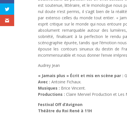
est soutenue, littéraire, et le monologue nous pa
nul doute n’est permis, il s’agit bien de la réali
par extenso celles du monde tout entier. « Ja
esprit critique sur le monde qui nous entoure po
absolument remarquable autour des lumières,
sobriété, finalisant à la perfection le rendu 
scénographie épurée, tandis que l’émotion nous s
épouse les contours sinueux du destin de Fr
incommensurable et nous donner l’envie irrépress
Audrey Jean
« Jamais plus »
Écrit et mis en scène par :
G
Avec :
Antoine Fichaux.
Musiques :
Brice Vincent.
Productions :
Claire Merviel Production et Les
Festival Off d’Avignon
Théâtre du Roi René à 11H