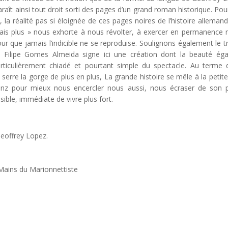
raît ainsi tout droit sorti des pages d’un grand roman historique. Pou
té, la réalité pas si éloignée de ces pages noires de l’histoire allemand
mais plus » nous exhorte à nous révolter, à exercer en permanence 
ur que jamais l’indicible ne se reproduise. Soulignons également le tr
 Filipe Gomes Almeida signe ici une création dont la beauté éga
particulièrement chiadé et pourtant simple du spectacle. Au terme 
erre la gorge de plus en plus, La grande histoire se mêle à la petite,
anz pour mieux nous encercler nous aussi, nous écraser de son 
ible, immédiate de vivre plus fort.
eoffrey Lopez.
 Mains du Marionnettiste