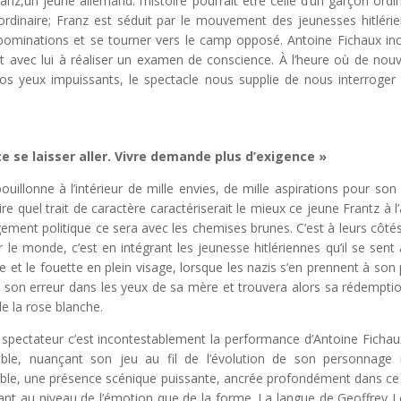
nz,un jeune allemand. l’histoire pourrait être celle d’un garçon ordin
inaire; Franz est séduit par le mouvement des jeunesses hitléri
bominations et se tourner vers le camp opposé. Antoine Fichaux in
avec lui à réaliser un examen de conscience. À l’heure où de nouv
os yeux impuissants, le spectacle nous supplie de nous interroger
uste se laisser aller. Vivre demande plus d’exigence »
ouillonne à l’intérieur de mille envies, de mille aspirations pour son
 dire quel trait de caractère caractériserait le mieux ce jeune Frantz à l
ent politique ce sera avec les chemises brunes. C’est à leurs côtés 
le monde, c’est en intégrant les jeunesse hitlériennes qu’il se sent 
pe et le fouette en plein visage, lorsque les nazis s’en prennent à son 
 de son erreur dans les yeux de sa mère et trouvera alors sa rédempti
de la rose blanche.
e spectateur c’est incontestablement la performance d’Antoine Fichau
able, nuançant son jeu au fil de l’évolution de son personnage
ble, une présence scénique puissante, ancrée profondément dans ce 
e tant au niveau de l’émotion que de la forme. La langue de Geoffrey 