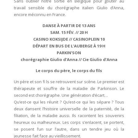
Sans oublier notre sortie en Belgique pour goûter au
travail sensible du chorégraphe italien Giulio d’Anna,
encore méconnu en France.
DANSE À PARTIR DE 13 ANS
SAM. 15 FÉV. // 20 H
CASINO KOKSIJDE // CASINOPLEIN 10
DÉPART EN BUS DE L’AUBERGE À 19 H
PARKIN’SON
chorégraphie Giulio d’Anna // Cie Giulio d’Anna
Le corps du père, le corps du fils
Un père et son fi ls se retrouvent sur scène. Le premier est
thérapeute et souffre de la maladie de Parkinson. Le
second est chorégraphe. Une génération d’écart…
Qu’est-ce qui les réunit ? Qu’est-ce qui les sépare ? Tous
deux dansent l’histoire universelle de la paternité, de la
filiation, de la maladie aussi. Ils racontent les
souvenirs
heureux ou malheureux. Les corps s’enlacent, se portent,
se posent l’un sur l’autre, dans un tendre jeu où la
jeunesse fait face au vieillissement.