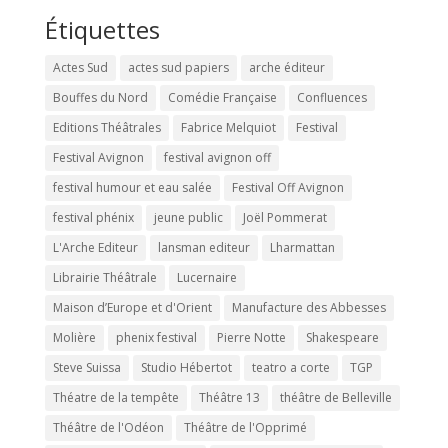
Étiquettes
Actes Sud
actes sud papiers
arche éditeur
Bouffes du Nord
Comédie Française
Confluences
Editions Théâtrales
Fabrice Melquiot
Festival
Festival Avignon
festival avignon off
festival humour et eau salée
Festival Off Avignon
festival phénix
jeune public
Joël Pommerat
L'Arche Editeur
lansman editeur
Lharmattan
Librairie Théâtrale
Lucernaire
Maison d’Europe et d'Orient
Manufacture des Abbesses
Molière
phenix festival
Pierre Notte
Shakespeare
Steve Suissa
Studio Hébertot
teatro a corte
TGP
Théatre de la tempête
Théâtre 13
théâtre de Belleville
Théâtre de l'Odéon
Théâtre de l'Opprimé