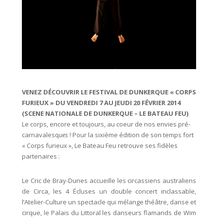
VENEZ DÉCOUVRIR LE FESTIVAL DE DUNKERQUE « CORPS
FURIEUX » DU VENDREDI 7 AU JEUDI 20 FÉVRIER 2014
(SCENE NATIONALE DE DUNKERQUE – LE BATEAU FEU)
Le corps, encore et toujours, au coeur de nos envies pré-
carnavalesq
ues
!
Pour la sixième édition de son temps fort
« Corps furieux », Le Bateau Feu retrouve ses fidèles
partenaires :
Le Cric de Bray-Dunes accueille les circassiens australiens
de Circa, les 4 Écluses un double concert inclassable,
l’Atelier-Culture un spectacle qui mélange théâtre, danse et
cirque, le Palais du Littoral les danseurs flamands de Wim