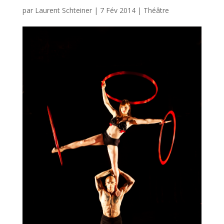
par
Laurent Schteiner
|
7 Fév 2014
|
Théâtre