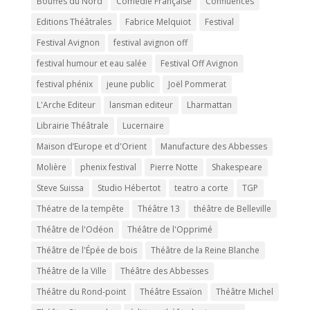
Bouffes du Nord
Comédie Française
Confluences
Editions Théâtrales
Fabrice Melquiot
Festival
Festival Avignon
festival avignon off
festival humour et eau salée
Festival Off Avignon
festival phénix
jeune public
Joël Pommerat
L'Arche Editeur
lansman editeur
Lharmattan
Librairie Théâtrale
Lucernaire
Maison d’Europe et d'Orient
Manufacture des Abbesses
Molière
phenix festival
Pierre Notte
Shakespeare
Steve Suissa
Studio Hébertot
teatro a corte
TGP
Théatre de la tempête
Théâtre 13
théâtre de Belleville
Théâtre de l'Odéon
Théâtre de l'Opprimé
Théâtre de l'Épée de bois
Théâtre de la Reine Blanche
Théâtre de la Ville
Théâtre des Abbesses
Théâtre du Rond-point
Théâtre Essaïon
Théâtre Michel