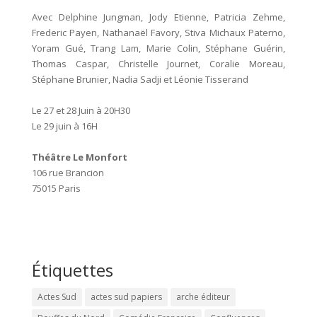
Avec Delphine Jungman, Jody Etienne, Patricia Zehme,
Frederic Payen, Nathanaël Favory, Stiva Michaux Paterno,
Yoram Gué, Trang Lam, Marie Colin, Stéphane Guérin,
Thomas Caspar, Christelle Journet, Coralie Moreau,
Stéphane Brunier, Nadia Sadji et Léonie Tisserand
Le 27 et 28 Juin à 20H30
Le 29 juin à 16H
Théâtre Le Monfort
106 rue Brancion
75015 Paris
Étiquettes
Actes Sud
actes sud papiers
arche éditeur