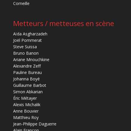
Corneille
Metteurs / metteuses en scène
Aïda Asgharzadeh
Joël Pommerat
Steve Suissa
Bruno Banon
Ariane Mnouchkine
Alexandre Zeff
Pauline Bureau
Johanna Boyé
Guillaume Barbot
Simon Abkarian
Éric Métayer
Alexis Michalik
Anne Bouvier
Matthieu Roy
Jean-Philippe Daguerre
Alain Françon