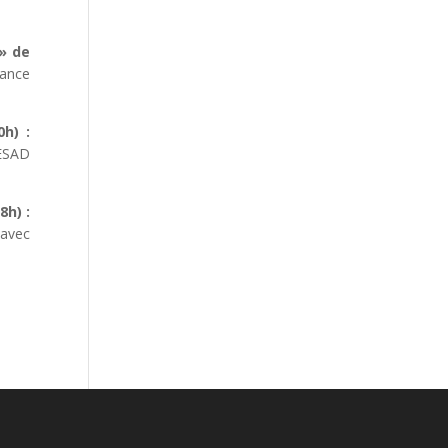
» de
nance
0h) :
ESAD
8h) :
avec