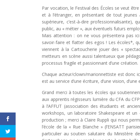
Par vocation, le Festival des Écoles se veut être
et à l’étranger, en présentant de tout jeunes a
supérieure, c’est-à-dire professionnalisante),
public, au « métier », aux éventuels futurs emplo
Mais attention : on ne vous présentera pas ic
savoir-faire et flatter des egos ! Les écoles*, 
viennent à la Cartoucherie jouer des « specta
metteurs en scène aussi talentueux que pédago
processus fragile et passionnant d’une création.
Chaque acteur/clown/marionnettiste est donc ic
est au service d’une écriture, d’une vision, d’une
Grand merci à toutes les écoles qui soutienne
aux apprentis régisseurs lumière du CFA du CFP
à l’AFFUT (association des étudiants et ancie
workshops, un laboratoire Shakespeare et un «
production ; merci à Claire Ruppli qui nous pe
l’école de la « Rue Blanche » (l’ENSATT parisi
particulier au soutien salutaire du Ministère