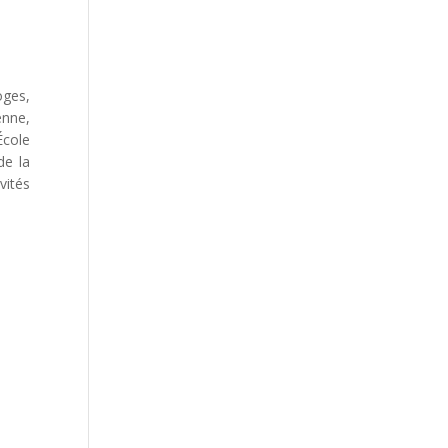
oges,
enne,
École
de la
vités