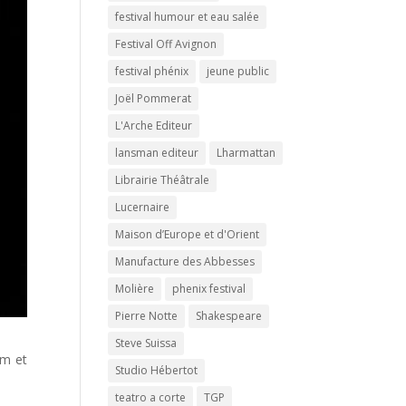
festival humour et eau salée
Festival Off Avignon
festival phénix
jeune public
Joël Pommerat
L'Arche Editeur
lansman editeur
Lharmattan
Librairie Théâtrale
Lucernaire
Maison d’Europe et d'Orient
Manufacture des Abbesses
Molière
phenix festival
Pierre Notte
Shakespeare
Steve Suissa
um et
Studio Hébertot
teatro a corte
TGP