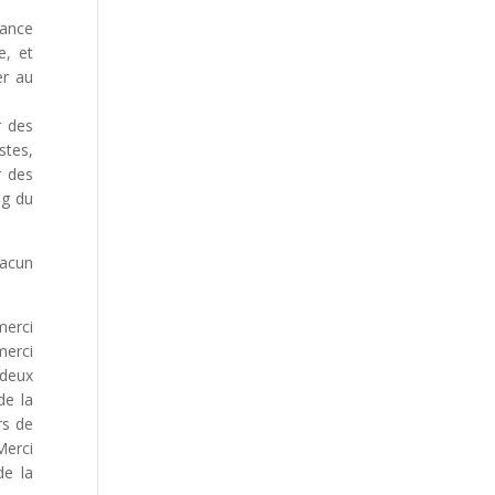
rance
e, et
er au
r des
stes,
r des
ng du
hacun
merci
merci
 deux
de la
rs de
Merci
de la