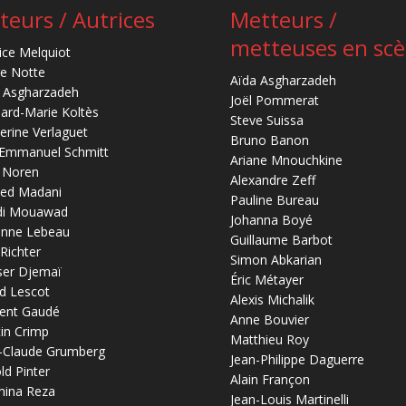
teurs / Autrices
Metteurs /
metteuses en sc
ice Melquiot
re Notte
Aïda Asgharzadeh
 Asgharzadeh
Joël Pommerat
ard-Marie Koltès
Steve Suissa
erine Verlaguet
Bruno Banon
-Emmanuel Schmitt
Ariane Mnouchkine
 Noren
Alexandre Zeff
ed Madani
Pauline Bureau
di Mouawad
Johanna Boyé
anne Lebeau
Guillaume Barbot
 Richter
Simon Abkarian
ser Djemaï
Éric Métayer
d Lescot
Alexis Michalik
ent Gaudé
Anne Bouvier
in Crimp
Matthieu Roy
-Claude Grumberg
Jean-Philippe Daguerre
ld Pinter
Alain Françon
mina Reza
Jean-Louis Martinelli