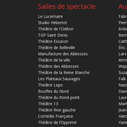
Salles de spectacle
Au
Le Lucernaire
Fabr
Studio Hébertot
Pier
Théâtre de l'Odéon
Aïda
TGP Saint Denis
Bern
Théâtre Essaïon
Cath
Théâtre de Belleville
Éric
Manufacture des Abbesses
Lars
Théâtre de la ville
Ahm
Théâtre des Abbesses
Waj
Théâtre de la Reine Blanche
Suz
Les Plateaux Sauvages
Falk
Théâtre Lepic
Nas
Bouffes du Nord
Davi
Théâtre du Rond-point
Laur
Théâtre 13
Mart
Théâtre Rive gauche
Jean
Comédie Française
Haro
Théâtre de l’Opprimé
Yas