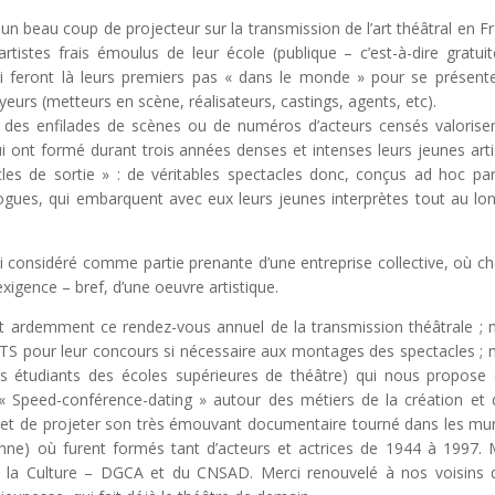
 un beau coup de projecteur sur la transmission de l’art théâtral en F
rtistes frais émoulus de leur école (publique – c’est-à-dire gratuit
 qui feront là leurs premiers pas « dans le monde » pour se présent
yeurs (metteurs en scène, réalisateurs, castings, agents, etc).
i des enfilades de scènes ou de numéros d’acteurs censés valorise
qui ont formé durant trois années denses et intenses leurs jeunes arti
cles de sortie » : de véritables spectacles donc, conçus ad hoc pa
gues, qui embarquent avec eux leurs jeunes interprètes tout au lo
i considéré comme partie prenante d’une entreprise collective, où c
 exigence – bref, d’une oeuvre artistique.
nt ardemment ce rendez-vous annuel de la transmission théâtrale ; 
TS pour leur concours si nécessaire aux montages des spectacles ; 
ns étudiants des écoles supérieures de théâtre) qui nous propose
 Speed-conférence-dating » autour des métiers de la création et 
rmet de projeter son très émouvant documentaire tourné dans les mu
enne) où furent formés tant d’acteurs et actrices de 1944 à 1997. 
 de la Culture – DGCA et du CNSAD. Merci renouvelé à nos voisins 