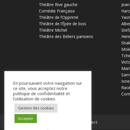
Théâtre Rive gauche
Jean
Comédie Française
Haro
Théâtre de l’Opprimé
Yas
Théâtre de l’Épée de bois
Albe
Théâtre Michel
Stef
Théâtre des Béliers parisiens
Henr
Sha
Moli
Tch
Vict
Mari
Samu
Ione
En poursuivant votre navigation sur
Raci
ce site, vous acceptez notre
politique de confidentialité et
Corn
l'utilisation de cookies.
Gestion des cookies
Accepter
Mentions légales
Contact
.