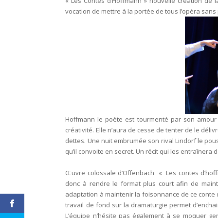
« Les Contes d’Hoffmann » nouvelle création de l
vocation de mettre à la portée de tous l’opéra sans 
Hoffmann le poète est tourmenté par son amour
créativité. Elle n’aura de cesse de tenter de le dél
dettes. Une nuit embrumée son rival Lindorf le pou
qu’il convoite en secret. Un récit qui les entraîner
Œuvre colossale d’Offenbach « Les contes d’hoffma
donc à rendre le format plus court afin de mainte
adaptation à maintenir la foisonnance de ce conte
travail de fond sur la dramaturgie permet d’encha
L’équipe n’hésite pas également à se moquer ge