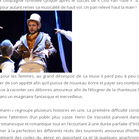
a compagnie l’Envolée Lyrique après le succès de « Cosi Fan Tutte » a
pour autant renier sa musicalité de haut vol. Un pari relevé haut la main !
 pour les femmes, au grand désespoir de sa muse il perd peu à peu 
ivrer de son appétit afin qu’il puisse de nouveau écrire et payer ses nomb
sse à raconter ses déboires amoureux afin de l’éloigner de la chanteuse S
a dans un imaginaire fantasque et merveilleux.
nn » regroupe plusieurs histoires en une. La première difficulté consti
nir l’attention d’un public plus vaste. Henri De Vasselot parvient dan
 romanesque et romantique tout en l’écourtant à une durée parfaite d’1H3
iner à la perfection les différents récits des tourments amoureux d’Hoff
ntiment des codes du genre en apportant ça et là quelques anachron