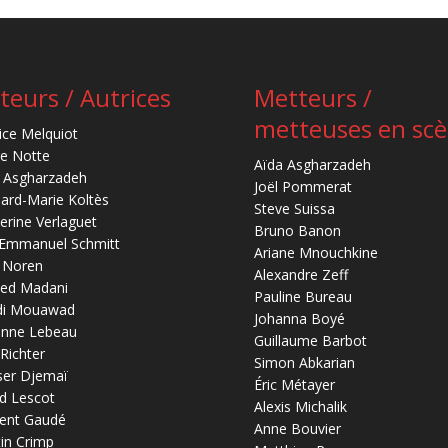
teurs / Autrices
Metteurs /
metteuses en sc
ice Melquiot
re Notte
Aïda Asgharzadeh
 Asgharzadeh
Joël Pommerat
ard-Marie Koltès
Steve Suissa
erine Verlaguet
Bruno Banon
-Emmanuel Schmitt
Ariane Mnouchkine
 Noren
Alexandre Zeff
ed Madani
Pauline Bureau
di Mouawad
Johanna Boyé
anne Lebeau
Guillaume Barbot
 Richter
Simon Abkarian
ser Djemaï
Éric Métayer
d Lescot
Alexis Michalik
ent Gaudé
Anne Bouvier
in Crimp