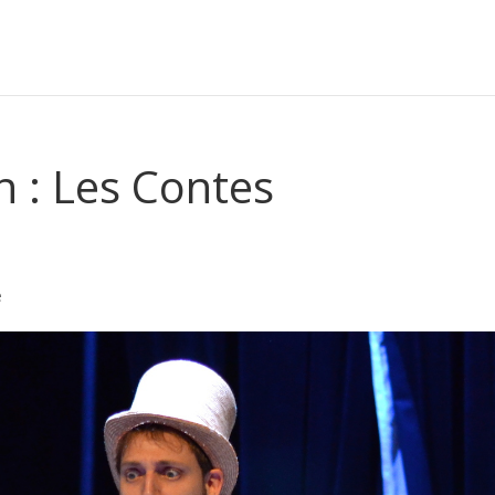
n : Les Contes
e