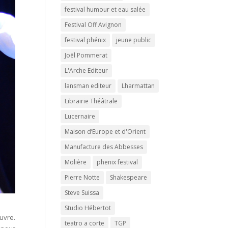
festival humour et eau salée
Festival Off Avignon
festival phénix
jeune public
Joël Pommerat
L'Arche Editeur
lansman editeur
Lharmattan
Librairie Théâtrale
Lucernaire
Maison d’Europe et d'Orient
Manufacture des Abbesses
Molière
phenix festival
Pierre Notte
Shakespeare
Steve Suissa
Studio Hébertot
uvre.
teatro a corte
TGP