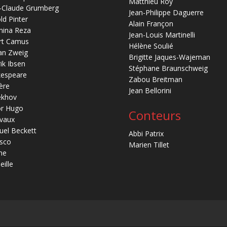
Matthieu Roy
-Claude Grumberg
Jean-Philippe Daguerre
ld Pinter
Alain Françon
mina Reza
Jean-Louis Martinelli
rt Camus
Hélène Soulié
an Zweig
Brigitte Jaques-Wajeman
ik Ibsen
Stéphane Braunschweig
kespeare
Zabou Breitman
ère
Jean Bellorini
ekhov
or Hugo
Conteurs
vaux
el Beckett
Abbi Patrix
sco
Marien Tillet
ne
eille