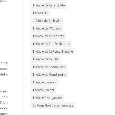
 pour
Théatre de la tempête
Théâtre 13
théâtre de Belleville
Théâtre de l'Odéon
Théâtre de l'Opprimé
Théâtre de l'Épée de bois
Théâtre de la Reine Blanche
Théâtre de la Ville
de sa
Théâtre des Abbesses
reuses
tella
Théâtre du Rond-point
Théâtre Essaïon
Théâtre Michel
tuait
s son
Théâtre Rive gauche
5. Un
éditions théâtrales jeunesse
mann.
ismes