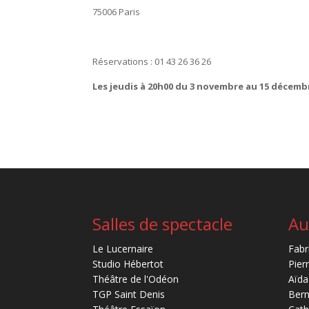
75006 Paris
Réservations : 01 43 26 36 26
Les jeudis à 20h00 du 3 novembre au 15 décemb
Salles de spectacle
Au
Le Lucernaire
Fabr
Studio Hébertot
Pier
Théâtre de l'Odéon
Aïda
TGP Saint Denis
Bern