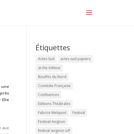
Étiquettes
Actes Sud
actes sud papiers
arche éditeur
Bouffes du Nord
Comédie Française
e une
 près
Confluences
 Elie
Editions Théâtrales
Fabrice Melquiot
Festival
Festival Avignon
e aux
festival avignon off