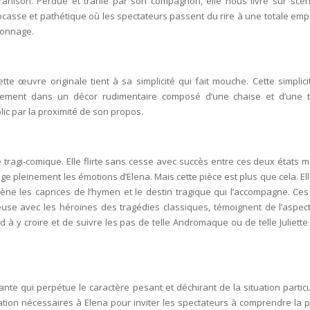
trahison. Perdue et trahie par son compagnon, elle nous livre sur scè
casse et pathétique où les spectateurs passent du rire à une totale emp
sonnage.
tte œuvre originale tient à sa simplicité qui fait mouche. Cette simplici
lement dans un décor rudimentaire composé d’une chaise et d’une t
ublic par la proximité de son propos.
 tragi-comique. Elle flirte sans cesse avec succès entre ces deux états m
ge pleinement les émotions d’Elena. Mais cette pièce est plus que cela. Ell
e les caprices de l’hymen et le destin tragique qui l’accompagne. Ces 
feuse avec les héroïnes des tragédies classiques, témoignent de l’aspec
à y croire et de suivre les pas de telle Andromaque ou de telle Juliette
te qui perpétue le caractère pesant et déchirant de la situation particu
ation nécessaires à Elena pour inviter les spectateurs à comprendre la p