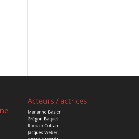
Acteurs / actrices
ène
Marianne Basler
Grégori Baquet
Romain Cottard
Jacques Weber