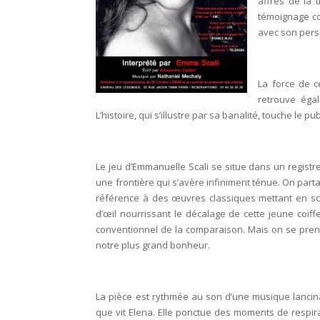
affres de la 
témoignage co
avec son per
La force de ce
retrouve éga
L’histoire, qui s’illustre par sa banalité, touche le p
Le jeu d’Emmanuelle Scali se situe dans un registre
une frontière qui s’avère infiniment ténue. On parta
référence à des œuvres classiques mettant en scèn
d’œil nourrissant le décalage de cette jeune coif
conventionnel de la comparaison. Mais on se prend 
notre plus grand bonheur.
La pièce est rythmée au son d’une musique lancinan
que vit Elena. Elle ponctue des moments de respir