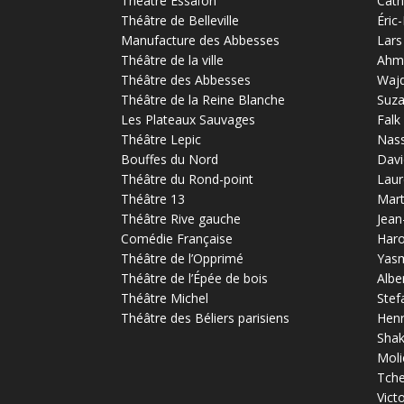
Théâtre Essaïon
Cath
Théâtre de Belleville
Éric
Manufacture des Abbesses
Lars
Théâtre de la ville
Ahm
Théâtre des Abbesses
Waj
Théâtre de la Reine Blanche
Suz
Les Plateaux Sauvages
Falk
Théâtre Lepic
Nas
Bouffes du Nord
Davi
Théâtre du Rond-point
Laur
Théâtre 13
Mart
Théâtre Rive gauche
Jean
Comédie Française
Haro
Théâtre de l’Opprimé
Yas
Théâtre de l’Épée de bois
Albe
Théâtre Michel
Stef
Théâtre des Béliers parisiens
Henr
Sha
Moli
Tch
Vict