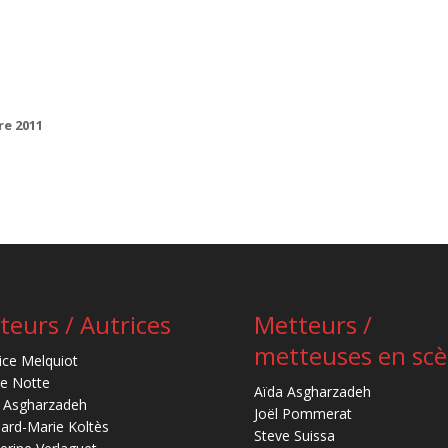
re 2011
teurs / Autrices
Metteurs /
metteuses en sc
ice Melquiot
re Notte
Aïda Asgharzadeh
 Asgharzadeh
Joël Pommerat
ard-Marie Koltès
Steve Suissa