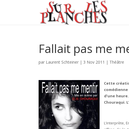
Fallait pas me m
par
Laurent Schteiner
|
3 Nov 2011
|
Théâtre
Cette créati
comédienne 
d’une heure.
Chouraqui. L
L’interprète,