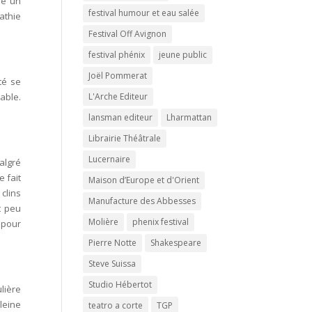
ne un
festival humour et eau salée
athie
Festival Off Avignon
festival phénix
jeune public
Joël Pommerat
té se
able.
L'Arche Editeur
lansman editeur
Lharmattan
Librairie Théâtrale
Lucernaire
algré
e fait
Maison d’Europe et d'Orient
clins
Manufacture des Abbesses
t peu
Molière
phenix festival
 pour
Pierre Notte
Shakespeare
Steve Suissa
Studio Hébertot
lière
leine
teatro a corte
TGP