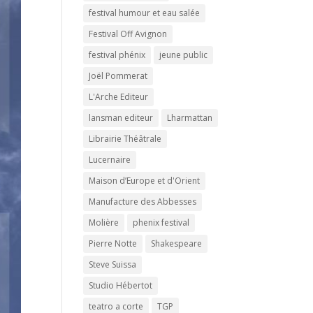
festival humour et eau salée
Festival Off Avignon
festival phénix
jeune public
Joël Pommerat
L'Arche Editeur
lansman editeur
Lharmattan
Librairie Théâtrale
Lucernaire
Maison d’Europe et d'Orient
Manufacture des Abbesses
Molière
phenix festival
Pierre Notte
Shakespeare
Steve Suissa
Studio Hébertot
teatro a corte
TGP