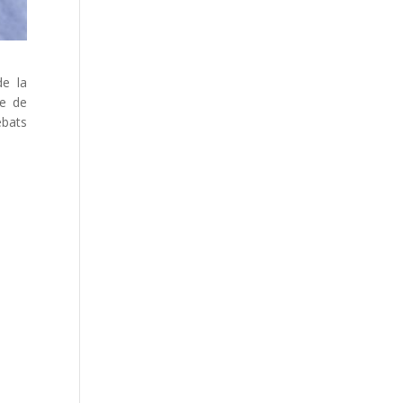
de la
ée de
ébats