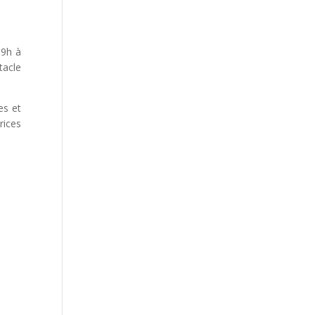
 9h à
tacle
es et
rices