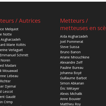
teurs / Autrices
Metteurs /
metteuses en sc
ice Melquiot
re Notte
Aïda Asgharzadeh
 Asgharzadeh
Joël Pommerat
ard-Marie Koltès
Steve Suissa
erine Verlaguet
Bruno Banon
-Emmanuel Schmitt
Ariane Mnouchkine
 Noren
Alexandre Zeff
ed Madani
Pauline Bureau
di Mouawad
Johanna Boyé
anne Lebeau
Guillaume Barbot
 Richter
Simon Abkarian
ser Djemaï
Éric Métayer
d Lescot
Alexis Michalik
ent Gaudé
Anne Bouvier
in Crimp
Matthieu Roy