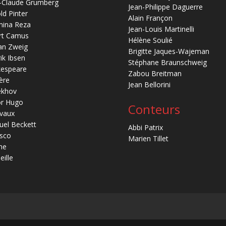
-Claude Grumberg
Jean-Philippe Daguerre
ld Pinter
Alain Françon
mina Reza
Jean-Louis Martinelli
rt Camus
Hélène Soulié
an Zweig
Brigitte Jaques-Wajeman
ik Ibsen
Stéphane Braunschweig
kespeare
Zabou Breitman
ère
Jean Bellorini
ekhov
or Hugo
Conteurs
vaux
el Beckett
Abbi Patrix
sco
Marien Tillet
ne
eille