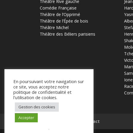
Théâtre Rive gauche
Jean
Comédie Française
Haro
Théâtre de l’Opprimé
Yas
Théâtre de l’Épée de bois
Albe
Théâtre Michel
Stef
Théâtre des Béliers parisiens
Henr
Sha
Moli
Tch
Vict
Mari
Samu
Ione
En poursuivant votre navigation sur
Raci
ce site, vous acceptez notre
politique de confidentialité et
Corn
l'utilisation de cookies.
Gestion des cookies
Accepter
Mentions légales
Contact
.