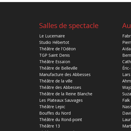
Salles de spectacle
Au
Le Lucernaire
Fabr
Studio Hébertot
Pier
Théâtre de l'Odéon
Aïda
TGP Saint Denis
Bern
Théâtre Essaïon
Cath
Théâtre de Belleville
Éric
Manufacture des Abbesses
Lars
Théâtre de la ville
Ahm
Théâtre des Abbesses
Waj
Théâtre de la Reine Blanche
Suz
Les Plateaux Sauvages
Falk
Théâtre Lepic
Nas
Bouffes du Nord
Davi
Théâtre du Rond-point
Laur
Théâtre 13
Mart