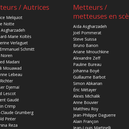
teurs / Autrices
Metteurs /
metteuses en sc
ice Melquiot
re Notte
Aïda Asgharzadeh
 Asgharzadeh
Joël Pommerat
ard-Marie Koltès
Steve Suissa
erine Verlaguet
Bruno Banon
-Emmanuel Schmitt
Ariane Mnouchkine
 Noren
Alexandre Zeff
ed Madani
Pauline Bureau
di Mouawad
Johanna Boyé
anne Lebeau
Guillaume Barbot
 Richter
Simon Abkarian
ser Djemaï
Éric Métayer
d Lescot
Alexis Michalik
ent Gaudé
Anne Bouvier
in Crimp
Matthieu Roy
-Claude Grumberg
Jean-Philippe Daguerre
ld Pinter
Alain Françon
mina Reza
Jean-Louis Martinelli