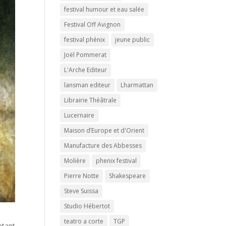
festival humour et eau salée
Festival Off Avignon
festival phénix
jeune public
Joël Pommerat
L'Arche Editeur
lansman editeur
Lharmattan
Librairie Théâtrale
Lucernaire
Maison d’Europe et d'Orient
Manufacture des Abbesses
Molière
phenix festival
Pierre Notte
Shakespeare
Steve Suissa
Studio Hébertot
teatro a corte
TGP
ptant