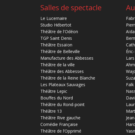
Salles de spectacle
Au
Le Lucernaire
Fabr
Studio Hébertot
Pier
Théâtre de l'Odéon
Aïda
TGP Saint Denis
Bern
Théâtre Essaïon
Cath
Théâtre de Belleville
Éric
Manufacture des Abbesses
Lars
Théâtre de la ville
Ahm
Théâtre des Abbesses
Waj
Théâtre de la Reine Blanche
Suz
Les Plateaux Sauvages
Falk
Théâtre Lepic
Nas
Bouffes du Nord
Davi
Théâtre du Rond-point
Laur
Théâtre 13
Mart
Théâtre Rive gauche
Jean
Comédie Française
Haro
Théâtre de l’Opprimé
Yas