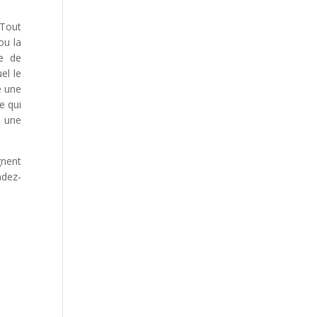
 Tout
ou la
ne de
el le
é une
e qui
e une
gnent
ndez-