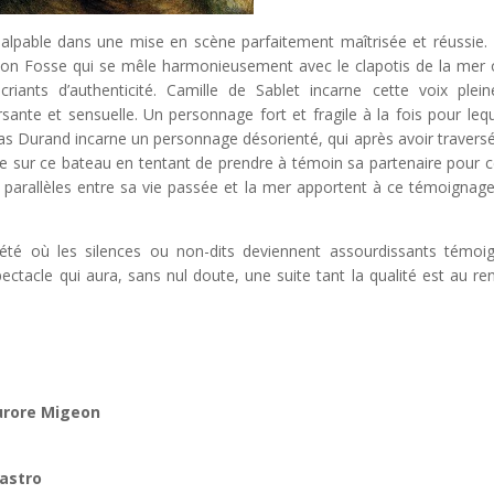
palpable dans une mise en scène parfaitement maîtrisée et réussie.
on Fosse qui se mêle harmonieusement avec le clapotis de la mer 
iants d’authenticité. Camille de Sablet incarne cette voix plei
sante et sensuelle. Un personnage fort et fragile à la fois pour lequ
as Durand incarne un personnage désorienté, qui après avoir travers
e sur ce bateau en tentant de prendre à témoin sa partenaire pour c
s parallèles entre sa vie passée et la mer apportent à ce témoignag
iété où les silences ou non-dits deviennent assourdissants témoi
ectacle qui aura, sans nul doute, une suite tant la qualité est au re
Aurore Migeon
astro