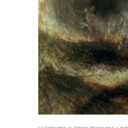
La Compagnie
La Camara Obscura
nous a grati