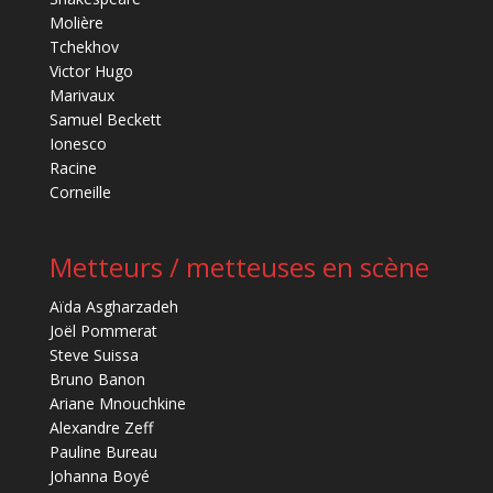
Molière
Tchekhov
Victor Hugo
Marivaux
Samuel Beckett
Ionesco
Racine
Corneille
Metteurs / metteuses en scène
Aïda Asgharzadeh
Joël Pommerat
Steve Suissa
Bruno Banon
Ariane Mnouchkine
Alexandre Zeff
Pauline Bureau
Johanna Boyé