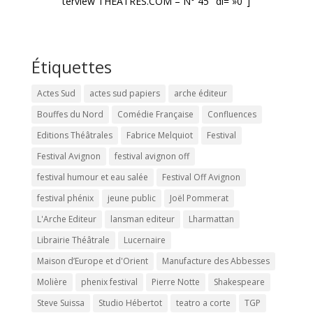
terview THÉATRES.COM – N° 45″ dl= »0″]
Étiquettes
Actes Sud
actes sud papiers
arche éditeur
Bouffes du Nord
Comédie Française
Confluences
Editions Théâtrales
Fabrice Melquiot
Festival
Festival Avignon
festival avignon off
festival humour et eau salée
Festival Off Avignon
festival phénix
jeune public
Joël Pommerat
L'Arche Editeur
lansman editeur
Lharmattan
Librairie Théâtrale
Lucernaire
Maison d’Europe et d'Orient
Manufacture des Abbesses
Molière
phenix festival
Pierre Notte
Shakespeare
Steve Suissa
Studio Hébertot
teatro a corte
TGP