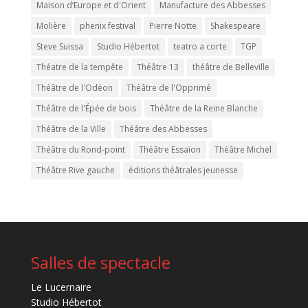
Maison d’Europe et d'Orient
Manufacture des Abbesses
Molière
phenix festival
Pierre Notte
Shakespeare
Steve Suissa
Studio Hébertot
teatro a corte
TGP
Théatre de la tempête
Théâtre 13
théâtre de Belleville
Théâtre de l'Odéon
Théâtre de l'Opprimé
Théâtre de l'Épée de bois
Théâtre de la Reine Blanche
Théâtre de la Ville
Théâtre des Abbesses
Théâtre du Rond-point
Théâtre Essaïon
Théâtre Michel
Théâtre Rive gauche
éditions théâtrales jeunesse
Salles de spectacle
Le Lucernaire
Studio Hébertot