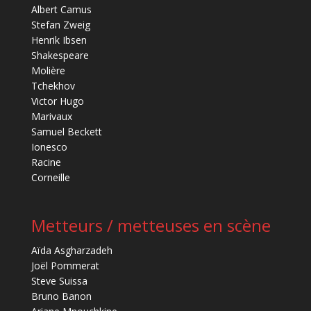
Albert Camus
Stefan Zweig
Henrik Ibsen
Shakespeare
Molière
Tchekhov
Victor Hugo
Marivaux
Samuel Beckett
Ionesco
Racine
Corneille
Metteurs / metteuses en scène
Aïda Asgharzadeh
Joël Pommerat
Steve Suissa
Bruno Banon