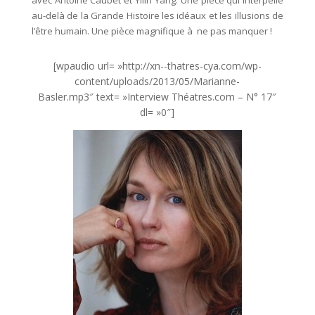
avec Antoine Caubet et Yilin Yang. Une pièce qui interpelle
au-delà de la Grande Histoire les idéaux et les illusions de
l’être humain. Une pièce magnifique à ne pas manquer !
[wpaudio url= »http://xn--thatres-cya.com/wp-
content/uploads/2013/05/Marianne-
Basler.mp3″ text= »Interview Théatres.com – N° 17″
dl= »0″]