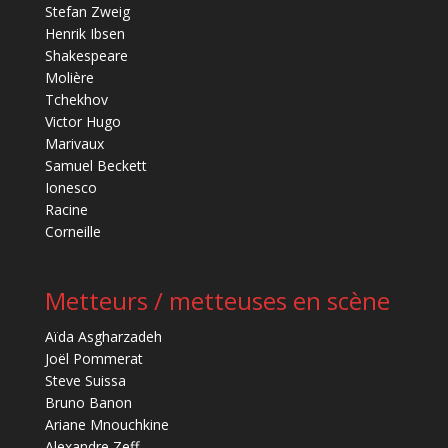
Stefan Zweig
Henrik Ibsen
Shakespeare
Molière
Tchekhov
Victor Hugo
Marivaux
Samuel Beckett
Ionesco
Racine
Corneille
Metteurs / metteuses en scène
Aïda Asgharzadeh
Joël Pommerat
Steve Suissa
Bruno Banon
Ariane Mnouchkine
Alexandre Zeff