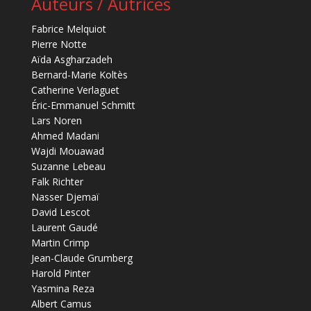
Auteurs / Autrices
Fabrice Melquiot
Pierre Notte
Aïda Asgharzadeh
Bernard-Marie Koltès
Catherine Verlaguet
Éric-Emmanuel Schmitt
Lars Noren
Ahmed Madani
Wajdi Mouawad
Suzanne Lebeau
Falk Richter
Nasser Djemaï
David Lescot
Laurent Gaudé
Martin Crimp
Jean-Claude Grumberg
Harold Pinter
Yasmina Reza
Albert Camus