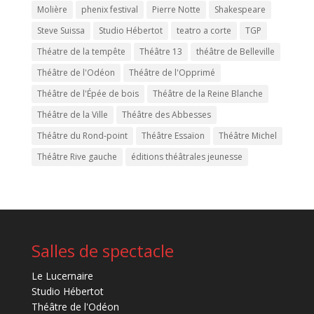
Molière
phenix festival
Pierre Notte
Shakespeare
Steve Suissa
Studio Hébertot
teatro a corte
TGP
Théatre de la tempête
Théâtre 13
théâtre de Belleville
Théâtre de l'Odéon
Théâtre de l'Opprimé
Théâtre de l'Épée de bois
Théâtre de la Reine Blanche
Théâtre de la Ville
Théâtre des Abbesses
Théâtre du Rond-point
Théâtre Essaïon
Théâtre Michel
Théâtre Rive gauche
éditions théâtrales jeunesse
Salles de spectacle
Le Lucernaire
Studio Hébertot
Théâtre de l'Odéon