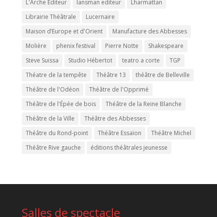
L'Arche Editeur
lansman editeur
Lharmattan
Librairie Théâtrale
Lucernaire
Maison d’Europe et d'Orient
Manufacture des Abbesses
Molière
phenix festival
Pierre Notte
Shakespeare
Steve Suissa
Studio Hébertot
teatro a corte
TGP
Théatre de la tempête
Théâtre 13
théâtre de Belleville
Théâtre de l'Odéon
Théâtre de l'Opprimé
Théâtre de l'Épée de bois
Théâtre de la Reine Blanche
Théâtre de la Ville
Théâtre des Abbesses
Théâtre du Rond-point
Théâtre Essaïon
Théâtre Michel
Théâtre Rive gauche
éditions théâtrales jeunesse
Salles de spectacle