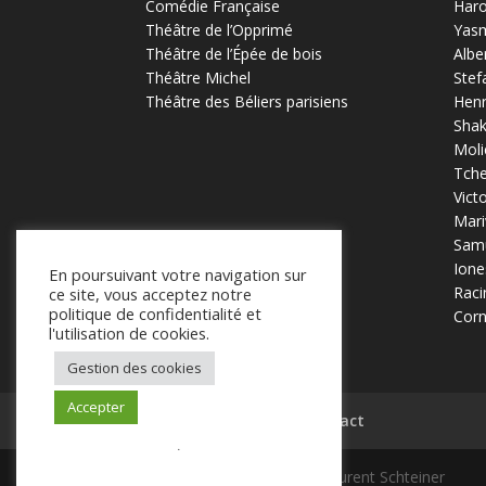
Comédie Française
Haro
Théâtre de l’Opprimé
Yas
Théâtre de l’Épée de bois
Albe
Théâtre Michel
Stef
Théâtre des Béliers parisiens
Henr
Sha
Moli
Tch
Vict
Mari
Samu
Ione
En poursuivant votre navigation sur
Raci
ce site, vous acceptez notre
politique de confidentialité et
Corn
l'utilisation de cookies.
Gestion des cookies
Accepter
Mentions légales
Contact
.
© 2025 Laurent Schteiner