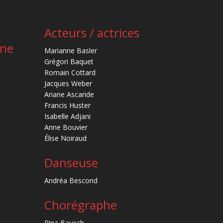
Acteurs / actrices
ène
Marianne Basler
Grégori Baquet
Romain Cottard
Jacques Weber
Ariane Ascaride
Francis Huster
Isabelle Adjani
Anne Bouvier
Élise Noiraud
Danseuse
Andréa Bescond
Chorégraphe
Pina Bausch