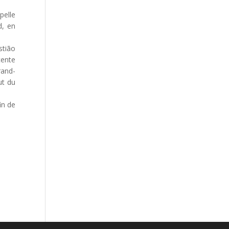
pelle
d, en
stião
cente
rand-
ut du
in de