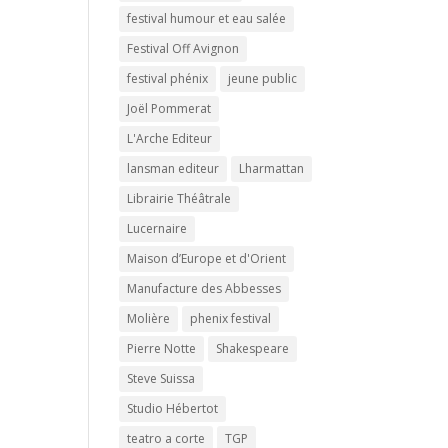
festival humour et eau salée
Festival Off Avignon
festival phénix
jeune public
Joël Pommerat
L'Arche Editeur
lansman editeur
Lharmattan
Librairie Théâtrale
Lucernaire
Maison d’Europe et d'Orient
Manufacture des Abbesses
Molière
phenix festival
Pierre Notte
Shakespeare
Steve Suissa
Studio Hébertot
teatro a corte
TGP