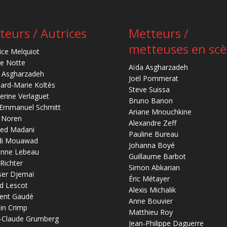
teurs / Autrices
Metteurs /
metteuses en sc
ice Melquiot
re Notte
Aïda Asgharzadeh
 Asgharzadeh
Joël Pommerat
ard-Marie Koltès
Steve Suissa
erine Verlaguet
Bruno Banon
-Emmanuel Schmitt
Ariane Mnouchkine
 Noren
Alexandre Zeff
ed Madani
Pauline Bureau
di Mouawad
Johanna Boyé
anne Lebeau
Guillaume Barbot
 Richter
Simon Abkarian
ser Djemaï
Éric Métayer
d Lescot
Alexis Michalik
ent Gaudé
Anne Bouvier
in Crimp
Matthieu Roy
-Claude Grumberg
Jean-Philippe Daguerre