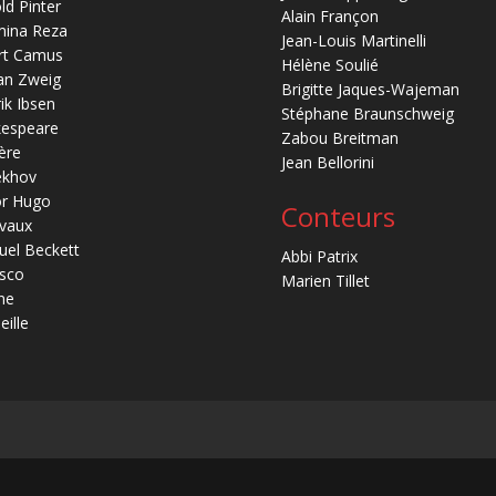
ld Pinter
Alain Françon
mina Reza
Jean-Louis Martinelli
rt Camus
Hélène Soulié
an Zweig
Brigitte Jaques-Wajeman
ik Ibsen
Stéphane Braunschweig
kespeare
Zabou Breitman
ère
Jean Bellorini
ekhov
or Hugo
Conteurs
vaux
el Beckett
Abbi Patrix
sco
Marien Tillet
ne
eille