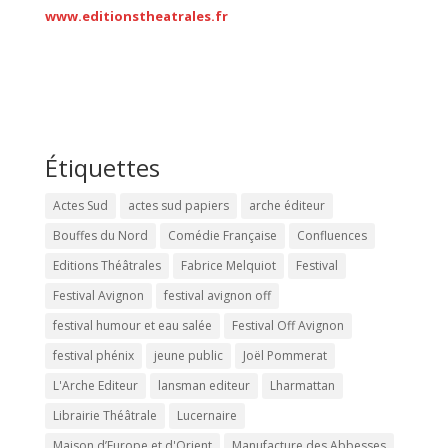
www.editionstheatrales.fr
Étiquettes
Actes Sud
actes sud papiers
arche éditeur
Bouffes du Nord
Comédie Française
Confluences
Editions Théâtrales
Fabrice Melquiot
Festival
Festival Avignon
festival avignon off
festival humour et eau salée
Festival Off Avignon
festival phénix
jeune public
Joël Pommerat
L'Arche Editeur
lansman editeur
Lharmattan
Librairie Théâtrale
Lucernaire
Maison d’Europe et d'Orient
Manufacture des Abbesses