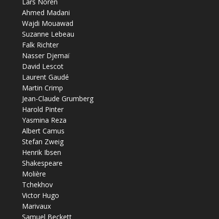
Lars Noren
Ahmed Madani
Wajdi Mouawad
Suzanne Lebeau
Falk Richter
Nasser Djemaï
David Lescot
Laurent Gaudé
Martin Crimp
Jean-Claude Grumberg
Harold Pinter
Yasmina Reza
Albert Camus
Stefan Zweig
Henrik Ibsen
Shakespeare
Molière
Tchekhov
Victor Hugo
Marivaux
Samuel Beckett