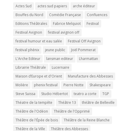
Actes Sud
actes sud papiers
arche éditeur
Bouffes du Nord
Comédie Française
Confluences
Editions Théâtrales
Fabrice Melquiot
Festival
Festival Avignon
festival avignon off
festival humour et eau salée
Festival Off Avignon
festival phénix
jeune public
Joël Pommerat
L'Arche Editeur
lansman editeur
Lharmattan
Librairie Théâtrale
Lucernaire
Maison d’Europe et d'Orient
Manufacture des Abbesses
Molière
phenix festival
Pierre Notte
Shakespeare
Steve Suissa
Studio Hébertot
teatro a corte
TGP
Théatre de la tempête
Théâtre 13
théâtre de Belleville
Théâtre de l'Odéon
Théâtre de l'Opprimé
Théâtre de l'Épée de bois
Théâtre de la Reine Blanche
Théâtre de la Ville
Théâtre des Abbesses