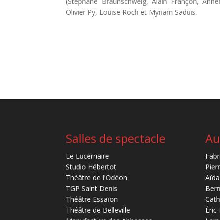
(Stéphane Braunschweig, Alain Françon, Anner-
Olivier Py, Louise Roch et Myriam Saduis.
Salles de spectacle
Au
Le Lucernaire
Fabr
Studio Hébertot
Pier
Théâtre de l'Odéon
Aïda
TGP Saint Denis
Bern
Théâtre Essaïon
Cath
Théâtre de Belleville
Éric