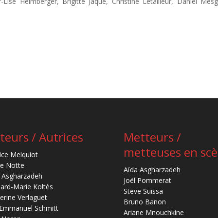
Lise Heimberger, Brigitte Jaque, Christine Letailleur, Daniel Mesg
teurs / Autrices
Metteurs /
metteuses en sc
ice Melquiot
re Notte
Aïda Asgharzadeh
 Asgharzadeh
Joël Pommerat
ard-Marie Koltès
Steve Suissa
erine Verlaguet
Bruno Banon
-Emmanuel Schmitt
Ariane Mnouchkine