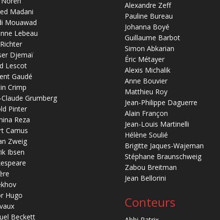
 Noren
Alexandre Zeff
ed Madani
Pauline Bureau
di Mouawad
Johanna Boyé
anne Lebeau
Guillaume Barbot
 Richter
Simon Abkarian
ser Djemaï
Éric Métayer
d Lescot
Alexis Michalik
ent Gaudé
Anne Bouvier
in Crimp
Matthieu Roy
-Claude Grumberg
Jean-Philippe Daguerre
ld Pinter
Alain Françon
mina Reza
Jean-Louis Martinelli
rt Camus
Hélène Soulié
an Zweig
Brigitte Jaques-Wajeman
ik Ibsen
Stéphane Braunschweig
kespeare
Zabou Breitman
ère
Jean Bellorini
ekhov
or Hugo
Conteurs
vaux
el Beckett
Abbi Patrix