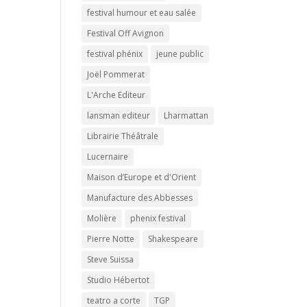
festival humour et eau salée
Festival Off Avignon
festival phénix
jeune public
Joël Pommerat
L'Arche Editeur
lansman editeur
Lharmattan
Librairie Théâtrale
Lucernaire
Maison d’Europe et d'Orient
Manufacture des Abbesses
Molière
phenix festival
Pierre Notte
Shakespeare
Steve Suissa
Studio Hébertot
teatro a corte
TGP