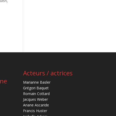
uish,
Acteurs / actrices
ène
Marianne Basler
Grégori Baquet
Romain Cottard
Jacques Weber
Ariane Ascaride
Francis Huster