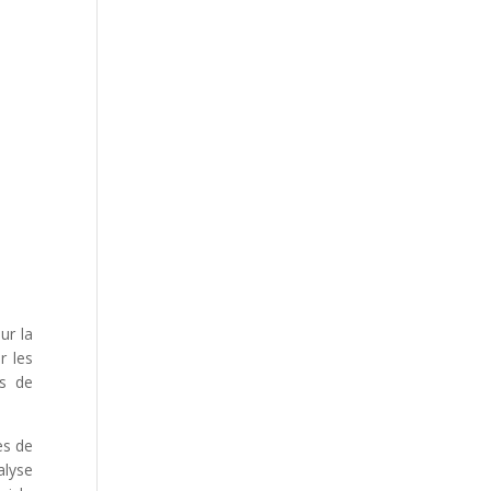
ur la
r les
es de
es de
alyse