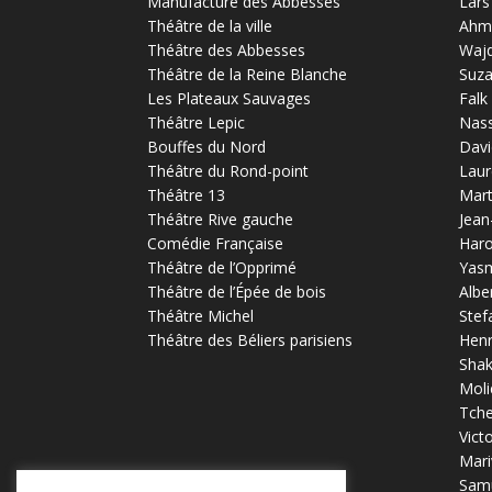
Manufacture des Abbesses
Lars
Théâtre de la ville
Ahm
Théâtre des Abbesses
Waj
Théâtre de la Reine Blanche
Suz
Les Plateaux Sauvages
Falk
Théâtre Lepic
Nas
Bouffes du Nord
Davi
Théâtre du Rond-point
Laur
Théâtre 13
Mart
Théâtre Rive gauche
Jean
Comédie Française
Haro
Théâtre de l’Opprimé
Yas
Théâtre de l’Épée de bois
Albe
Théâtre Michel
Stef
Théâtre des Béliers parisiens
Henr
Sha
Moli
Tch
Vict
Mari
Samu