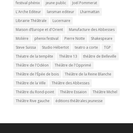
festival phénix
jeune public
Joël Pommerat
L'Arche Editeur
lansman editeur
Lharmattan
Librairie Théâtrale
Lucernaire
Maison d’Europe et d'Orient
Manufacture des Abbesses
Molière
phenix festival
Pierre Notte
Shakespeare
Steve Suissa
Studio Hébertot
teatro a corte
TGP
Théatre de la tempête
Théâtre 13
théâtre de Belleville
Théâtre de l'Odéon
Théâtre de l'Opprimé
Théâtre de l'Épée de bois
Théâtre de la Reine Blanche
Théâtre de la Ville
Théâtre des Abbesses
Théâtre du Rond-point
Théâtre Essaïon
Théâtre Michel
Théâtre Rive gauche
éditions théâtrales jeunesse