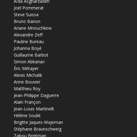
Aïda Asgharzadeh
Joël Pommerat
Steve Suissa
Bruno Banon
Ariane Mnouchkine
Alexandre Zeff
Pauline Bureau
Johanna Boyé
Guillaume Barbot
Simon Abkarian
Éric Métayer
Alexis Michalik
Anne Bouvier
Matthieu Roy
Jean-Philippe Daguerre
Alain Françon
Jean-Louis Martinelli
Hélène Soulié
Brigitte Jaques-Wajeman
Stéphane Braunschweig
Zabou Breitman