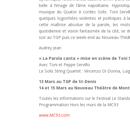
belle à l’image de l’âme napolitaine. Hypnoti
musique du Quator à cordes Solis. Toni Servillo
quelques logorrhées violentes et poétiques à la 
cette maîtrise absolue de la parole, les mots
quotidienne et vision fantasmée de la cité, se de
soir au TGP puis ce week-end au Nouveau Théât
Audrey Jean
« La Parola canta » mise en scène de Toni S
Avec Toni et Peppe Servillo
Le Solis String Quartet : Vincenzo Di Donna, Lu
13 Mars au TGP de St-Denis
14 et 15 Mars au Nouveau Théâtre de Mont
Toutes les informations sur le Festival Le Standa
Programmation Hors les murs de la MC93
www.MC93.com