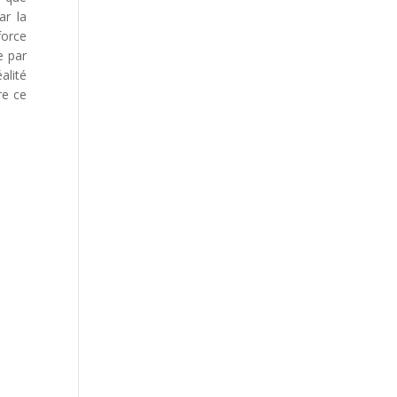
ar la
force
e par
alité
re ce