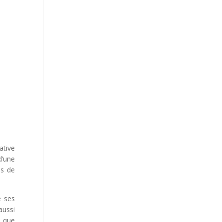
ative
d’une
is de
e ses
aussi
e que