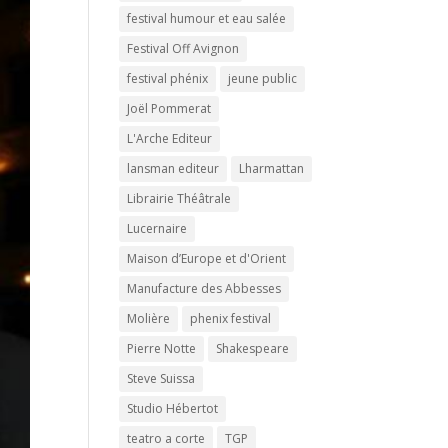
festival humour et eau salée
Festival Off Avignon
festival phénix
jeune public
Joël Pommerat
L'Arche Editeur
lansman editeur
Lharmattan
Librairie Théâtrale
Lucernaire
Maison d’Europe et d'Orient
Manufacture des Abbesses
Molière
phenix festival
Pierre Notte
Shakespeare
Steve Suissa
Studio Hébertot
teatro a corte
TGP