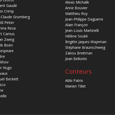
Alexis Michalik
ent Gaudé
Anne Bouvier
in Crimp
Matthieu Roy
-Claude Grumberg
Jean-Philippe Daguerre
ld Pinter
Alain Françon
mina Reza
Jean-Louis Martinelli
rt Camus
Hélène Soulié
an Zweig
Brigitte Jaques-Wajeman
ik Ibsen
Stéphane Braunschweig
kespeare
Zabou Breitman
ère
Jean Bellorini
ekhov
or Hugo
Conteurs
vaux
el Beckett
Abbi Patrix
sco
Marien Tillet
ne
eille