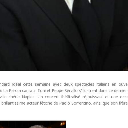
andard Idéal cette semaine avec deux spectacles italiens en ouve
 La Parola canta ». Toni et Peppe Servillo s’illustrent dans ce dernier
lle chérie Naples. Un concert théâtralisé réjouissant et une occ
 brillantissime acteur fétiche de Paolo Sorrentino, ainsi que son frère