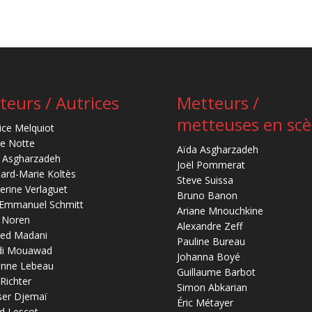
teurs / Autrices
Metteurs /
metteuses en sc
ice Melquiot
re Notte
Aïda Asgharzadeh
 Asgharzadeh
Joël Pommerat
ard-Marie Koltès
Steve Suissa
erine Verlaguet
Bruno Banon
-Emmanuel Schmitt
Ariane Mnouchkine
 Noren
Alexandre Zeff
ed Madani
Pauline Bureau
di Mouawad
Johanna Boyé
anne Lebeau
Guillaume Barbot
 Richter
Simon Abkarian
ser Djemaï
Éric Métayer
d Lescot