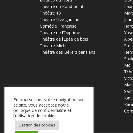
Théâtre du Rond-point
Laur
Théâtre 13
Mart
Théâtre Rive gauche
Jean
Comédie Française
Haro
Théâtre de l’Opprimé
Yas
Théâtre de l’Épée de bois
Albe
Théâtre Michel
Stef
Théâtre des Béliers parisiens
Henr
Sha
Moli
Tch
Vict
Mari
Samu
Ione
En poursuivant votre navigation sur
Raci
ce site, vous acceptez notre
politique de confidentialité et
Corn
l'utilisation de cookies.
Gestion des cookies