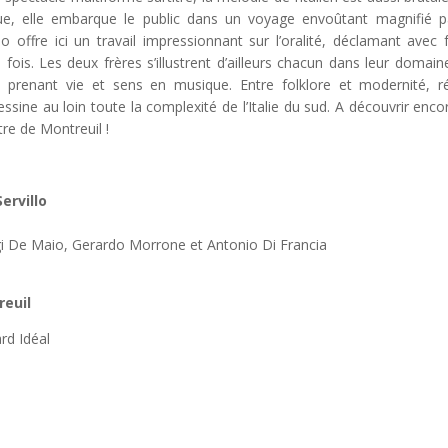
que, elle embarque le public dans un voyage envoûtant magnifié p
 offre ici un travail impressionnant sur l’oralité, déclamant avec 
fois. Les deux frères s’illustrent d’ailleurs chacun dans leur domain
 prenant vie et sens en musique. Entre folklore et modernité, ré
ssine au loin toute la complexité de l’Italie du sud. A découvrir enco
re de Montreuil !
ervillo
igi De Maio, Gerardo Morrone et Antonio Di Francia
reuil
rd Idéal