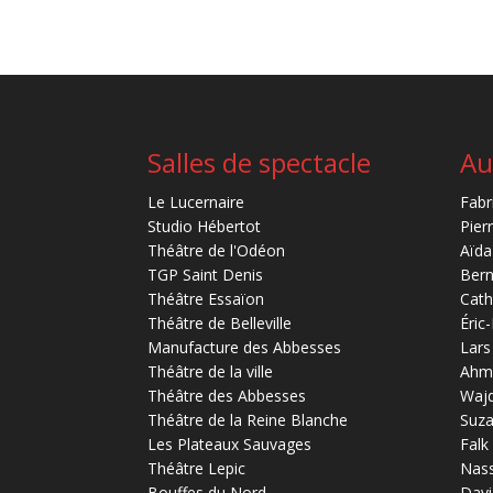
Salles de spectacle
Au
Le Lucernaire
Fabr
Studio Hébertot
Pier
Théâtre de l'Odéon
Aïda
TGP Saint Denis
Bern
Théâtre Essaïon
Cath
Théâtre de Belleville
Éric
Manufacture des Abbesses
Lars
Théâtre de la ville
Ahm
Théâtre des Abbesses
Waj
Théâtre de la Reine Blanche
Suz
Les Plateaux Sauvages
Falk
Théâtre Lepic
Nas
Bouffes du Nord
Davi