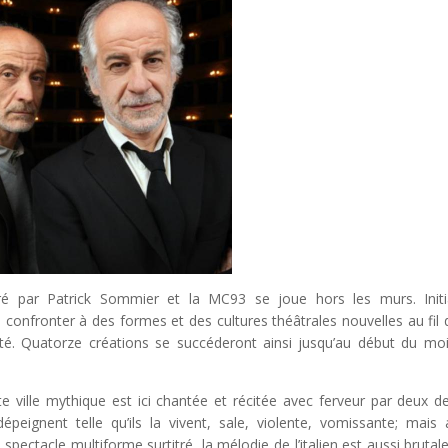
tré par Patrick Sommier et la MC93 se joue hors les murs. Initi
 confronter à des formes et des cultures théâtrales nouvelles au fil 
té. Quatorze créations se succéderont ainsi jusqu’au début du mo
te ville mythique est ici chantée et récitée avec ferveur par deux d
peignent telle qu’ils la vivent, sale, violente, vomissante; mais 
pectacle multiforme surtitré, la mélodie de l’italien est aussi brutal