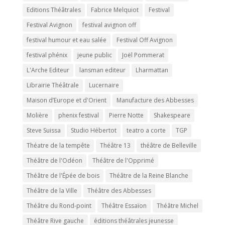
Editions Théâtrales
Fabrice Melquiot
Festival
Festival Avignon
festival avignon off
festival humour et eau salée
Festival Off Avignon
festival phénix
jeune public
Joël Pommerat
L'Arche Editeur
lansman editeur
Lharmattan
Librairie Théâtrale
Lucernaire
Maison d’Europe et d'Orient
Manufacture des Abbesses
Molière
phenix festival
Pierre Notte
Shakespeare
Steve Suissa
Studio Hébertot
teatro a corte
TGP
Théatre de la tempête
Théâtre 13
théâtre de Belleville
Théâtre de l'Odéon
Théâtre de l'Opprimé
Théâtre de l'Épée de bois
Théâtre de la Reine Blanche
Théâtre de la Ville
Théâtre des Abbesses
Théâtre du Rond-point
Théâtre Essaïon
Théâtre Michel
Théâtre Rive gauche
éditions théâtrales jeunesse