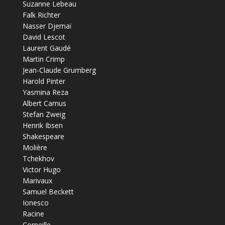
Suzanne Lebeau
Falk Richter
Nasser Djemaï
David Lescot
Laurent Gaudé
Martin Crimp
Jean-Claude Grumberg
Harold Pinter
Yasmina Reza
Albert Camus
Stefan Zweig
Henrik Ibsen
Shakespeare
Molière
Tchekhov
Victor Hugo
Marivaux
Samuel Beckett
Ionesco
Racine
Corneille