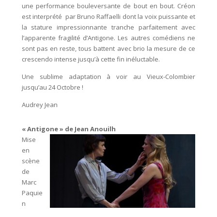
une performance bouleversante de bout en bout. Créon
est interprété par Bruno Raffaelli dont la voix puissante et
la stature impressionnante tranche parfaitement avec
l’apparente fragilité d’Antigone. Les autres comédiens ne
sont pas en reste, tous battent avec brio la mesure de ce
crescendo intense jusqu’à cette fin inéluctable.
Une sublime adaptation à voir au Vieux-Colombier
jusqu’au 24 Octobre !
Audrey Jean
« Antigone » de Jean Anouilh
Mise
en
scène
de
Marc
Paquie
n