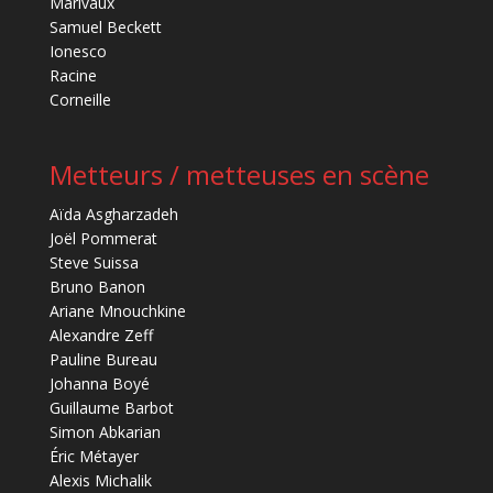
Marivaux
Samuel Beckett
Ionesco
Racine
Corneille
Metteurs / metteuses en scène
Aïda Asgharzadeh
Joël Pommerat
Steve Suissa
Bruno Banon
Ariane Mnouchkine
Alexandre Zeff
Pauline Bureau
Johanna Boyé
Guillaume Barbot
Simon Abkarian
Éric Métayer
Alexis Michalik