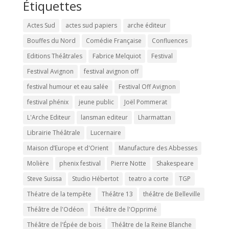
Étiquettes
Actes Sud
actes sud papiers
arche éditeur
Bouffes du Nord
Comédie Française
Confluences
Editions Théâtrales
Fabrice Melquiot
Festival
Festival Avignon
festival avignon off
festival humour et eau salée
Festival Off Avignon
festival phénix
jeune public
Joël Pommerat
L'Arche Editeur
lansman editeur
Lharmattan
Librairie Théâtrale
Lucernaire
Maison d’Europe et d'Orient
Manufacture des Abbesses
Molière
phenix festival
Pierre Notte
Shakespeare
Steve Suissa
Studio Hébertot
teatro a corte
TGP
Théatre de la tempête
Théâtre 13
théâtre de Belleville
Théâtre de l'Odéon
Théâtre de l'Opprimé
Théâtre de l'Épée de bois
Théâtre de la Reine Blanche