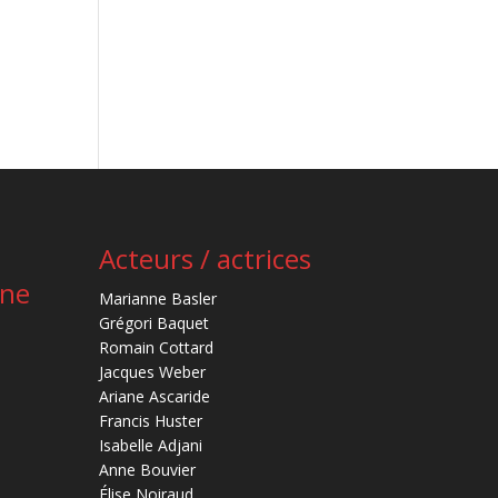
Acteurs / actrices
ène
Marianne Basler
Grégori Baquet
Romain Cottard
Jacques Weber
Ariane Ascaride
Francis Huster
Isabelle Adjani
Anne Bouvier
Élise Noiraud