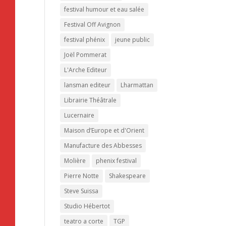
festival humour et eau salée
Festival Off Avignon
festival phénix
jeune public
Joël Pommerat
L'Arche Editeur
lansman editeur
Lharmattan
Librairie Théâtrale
Lucernaire
Maison d’Europe et d'Orient
Manufacture des Abbesses
Molière
phenix festival
Pierre Notte
Shakespeare
Steve Suissa
Studio Hébertot
teatro a corte
TGP