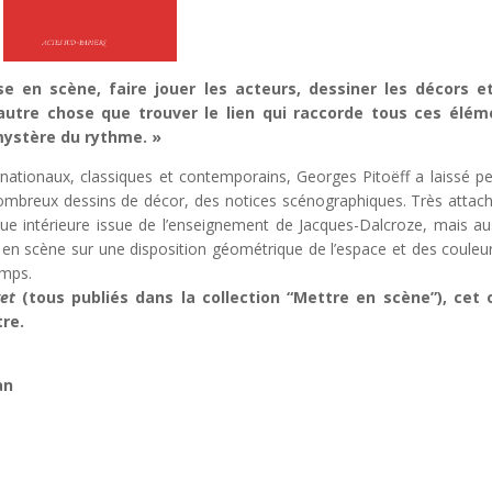
se en scène, faire jouer les acteurs, dessiner les décors et
 autre chose que trouver le lien qui raccorde tous ces élém
 mystère du rythme. »
nationaux, classiques et contemporains, Georges Pitoëff a laissé p
mbreux dessins de décor, des notices scénographiques. Très attac
que intérieure issue de l’enseignement de Jacques-Dalcroze, mais au
ses en scène sur une disposition géométrique de l’espace et des couleu
emps.
vet
(tous publiés dans la collection “Mettre en scène”), cet 
tre.
an