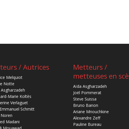
teurs / Autrices
Metteurs /
metteuses en sc
ice Melquiot
re Notte
Aïda Asgharzadeh
 Asgharzadeh
Joël Pommerat
ard-Marie Koltès
Steve Suissa
erine Verlaguet
Bruno Banon
-Emmanuel Schmitt
Ariane Mnouchkine
 Noren
Alexandre Zeff
ed Madani
Pauline Bureau
di Mouawad