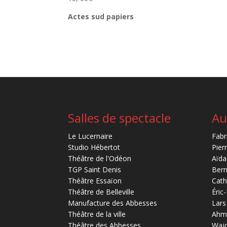
Actes sud papiers
Salles de spectacle
Au
Le Lucernaire
Fabr
Studio Hébertot
Pier
Théâtre de l'Odéon
Aïda
TGP Saint Denis
Bern
Théâtre Essaïon
Cath
Théâtre de Belleville
Éric
Manufacture des Abbesses
Lars
Théâtre de la ville
Ahm
Théâtre des Abbesses
Waj