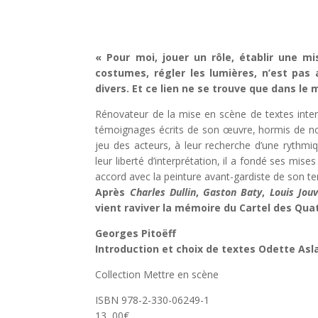
« Pour moi, jouer un rôle, établir une mi
costumes, régler les lumières, n’est pas
divers. Et ce lien ne se trouve que dans le
Rénovateur de la mise en scène de textes inter
témoignages écrits de son œuvre, hormis de no
jeu des acteurs, à leur recherche d’une rythmi
leur liberté d’interprétation, il a fondé ses mi
accord avec la peinture avant-gardiste de son t
Après
Charles Dullin
,
Gaston Baty
,
Louis Jou
vient raviver la mémoire du Cartel des Qua
Georges Pitoëff
Introduction et choix de textes Odette Asl
Collection Mettre en scène
ISBN 978-2-330-06249-1
13, 00€