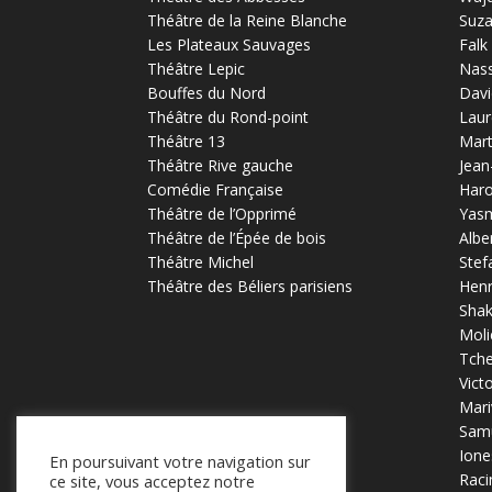
Théâtre de la Reine Blanche
Suz
Les Plateaux Sauvages
Falk
Théâtre Lepic
Nas
Bouffes du Nord
Davi
Théâtre du Rond-point
Laur
Théâtre 13
Mart
Théâtre Rive gauche
Jean
Comédie Française
Haro
Théâtre de l’Opprimé
Yas
Théâtre de l’Épée de bois
Albe
Théâtre Michel
Stef
Théâtre des Béliers parisiens
Henr
Sha
Moli
Tch
Vict
Mari
Samu
Ione
En poursuivant votre navigation sur
Raci
ce site, vous acceptez notre