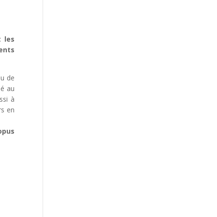
 les
ents
eu de
hé au
ssi à
rs en
opus