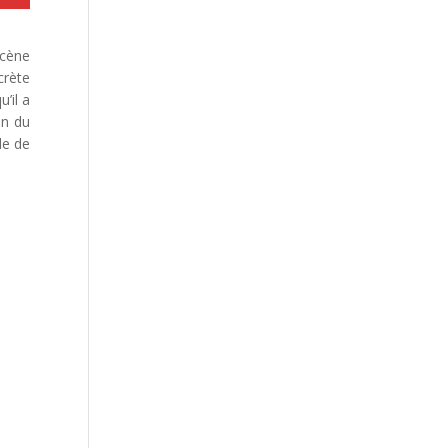
scène
crète
’il a
on du
de de