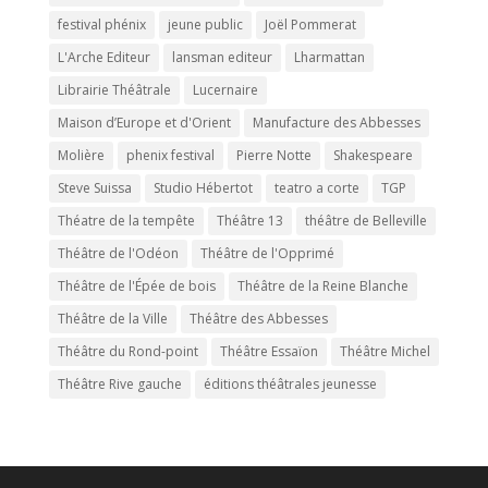
festival phénix
jeune public
Joël Pommerat
L'Arche Editeur
lansman editeur
Lharmattan
Librairie Théâtrale
Lucernaire
Maison d’Europe et d'Orient
Manufacture des Abbesses
Molière
phenix festival
Pierre Notte
Shakespeare
Steve Suissa
Studio Hébertot
teatro a corte
TGP
Théatre de la tempête
Théâtre 13
théâtre de Belleville
Théâtre de l'Odéon
Théâtre de l'Opprimé
Théâtre de l'Épée de bois
Théâtre de la Reine Blanche
Théâtre de la Ville
Théâtre des Abbesses
Théâtre du Rond-point
Théâtre Essaïon
Théâtre Michel
Théâtre Rive gauche
éditions théâtrales jeunesse