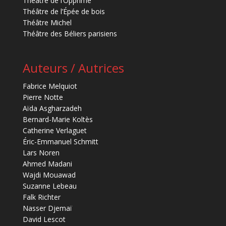
Théâtre de l’Opprimé
Théâtre de l’Épée de bois
Théâtre Michel
Théâtre des Béliers parisiens
Auteurs / Autrices
Fabrice Melquiot
Pierre Notte
Aïda Asgharzadeh
Bernard-Marie Koltès
Catherine Verlaguet
Éric-Emmanuel Schmitt
Lars Noren
Ahmed Madani
Wajdi Mouawad
Suzanne Lebeau
Falk Richter
Nasser Djemaï
David Lescot