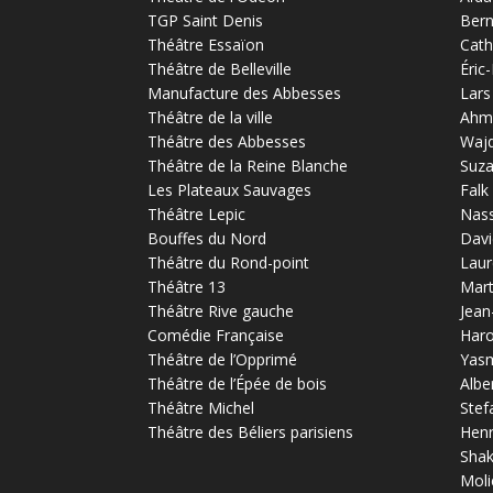
TGP Saint Denis
Bern
Théâtre Essaïon
Cath
Théâtre de Belleville
Éric
Manufacture des Abbesses
Lars
Théâtre de la ville
Ahm
Théâtre des Abbesses
Waj
Théâtre de la Reine Blanche
Suz
Les Plateaux Sauvages
Falk
Théâtre Lepic
Nas
Bouffes du Nord
Davi
Théâtre du Rond-point
Laur
Théâtre 13
Mart
Théâtre Rive gauche
Jean
Comédie Française
Haro
Théâtre de l’Opprimé
Yas
Théâtre de l’Épée de bois
Albe
Théâtre Michel
Stef
Théâtre des Béliers parisiens
Henr
Sha
Moli