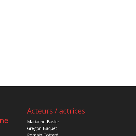
Acteurs / actrices
ène
Marianne Basler
Grégori Baquet
Romain Cottard