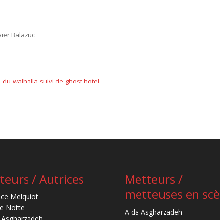
vier Balazuc
-du-walhalla-suivi-de-ghost-hotel
teurs / Autrices
Metteurs /
metteuses en sc
ice Melquiot
re Notte
Aïda Asgharzadeh
 Asgharzadeh