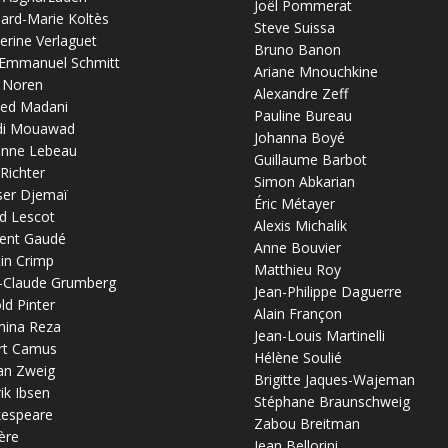
Joël Pommerat
ard-Marie Koltès
Steve Suissa
erine Verlaguet
Bruno Banon
-Emmanuel Schmitt
Ariane Mnouchkine
 Noren
Alexandre Zeff
ed Madani
Pauline Bureau
di Mouawad
Johanna Boyé
anne Lebeau
Guillaume Barbot
 Richter
Simon Abkarian
ser Djemaï
Éric Métayer
d Lescot
Alexis Michalik
ent Gaudé
Anne Bouvier
in Crimp
Matthieu Roy
-Claude Grumberg
Jean-Philippe Daguerre
ld Pinter
Alain Françon
mina Reza
Jean-Louis Martinelli
rt Camus
Hélène Soulié
an Zweig
Brigitte Jaques-Wajeman
ik Ibsen
Stéphane Braunschweig
kespeare
Zabou Breitman
ère
Jean Bellorini