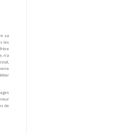
ve sa
s les
frère
, n’a
stal,
ierre
éliter
nages
rieur
es de