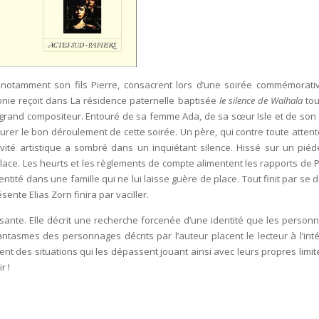
 notamment son fils Pierre, consacrent lors d’une soirée commémorati
onie reçoit dans La résidence paternelle baptisée
le silence de Walhala
tou
u grand compositeur. Entouré de sa femme Ada, de sa sœur Isle et de son 
rer le bon déroulement de cette soirée. Un père, qui contre toute attente
ivité artistique a sombré dans un inquiétant silence. Hissé sur un piéde
ace. Les heurts et les règlements de compte alimentent les rapports de P
tité dans une famille qui ne lui laisse guère de place. Tout finit par se d
sente Elias Zorn finira par vaciller.
ersante. Elle décrit une recherche forcenée d’une identité que les person
ntasmes des personnages décrits par l’auteur placent le lecteur à l’inté
des situations qui les dépassent jouant ainsi avec leurs propres limit
r !