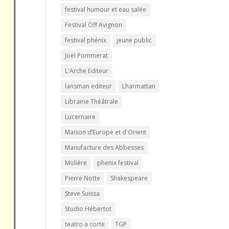
festival humour et eau salée
Festival Off Avignon
festival phénix
jeune public
Joël Pommerat
L'Arche Editeur
lansman editeur
Lharmattan
Librairie Théâtrale
Lucernaire
Maison d’Europe et d'Orient
Manufacture des Abbesses
Molière
phenix festival
Pierre Notte
Shakespeare
Steve Suissa
Studio Hébertot
teatro a corte
TGP