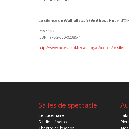
Le silence de Walhalla
suivi de
Ghost Hotel
d’Oli
Prix : 16 €
ISBN : 978-2-330-02386-7
http://www.actes-sud.fr/catalogue/pieces/le-silence
Salles de spectacle
Au
Le Lucernaire
Fabr
Studio Hébertot
Pier
Théâtre de l'Odéon
Aïda