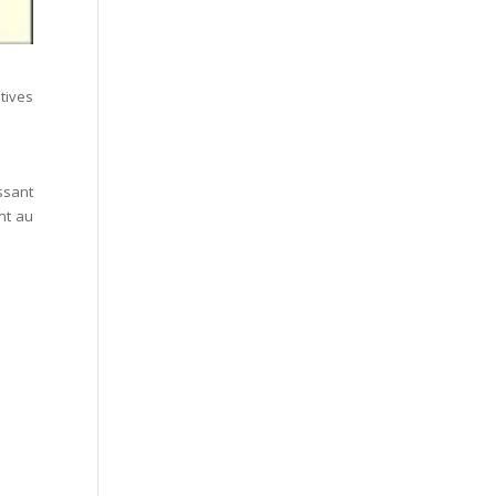
tives
ssant
nt au