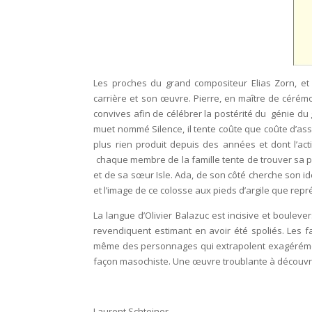
Les proches du grand compositeur Elias Zorn, et
carrière et son œuvre. Pierre, en maître de cérém
convives afin de célébrer la postérité du génie d
muet nommé Silence, il tente coûte que coûte d’assu
plus rien produit depuis des années et dont l’act
chaque membre de la famille tente de trouver sa pl
et de sa sœur Isle. Ada, de son côté cherche son iden
et l’image de ce colosse aux pieds d’argile que repré
La langue d’Olivier Balazuc est incisive et boulev
revendiquent estimant en avoir été spoliés. Les fa
même des personnages qui extrapolent exagérément 
façon masochiste. Une œuvre troublante à découvri
Laurent Schteiner