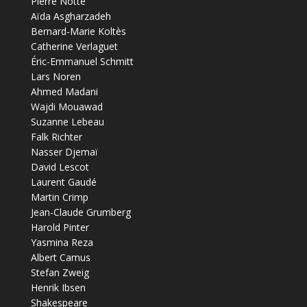
Pierre Notte
Aïda Asgharzadeh
Bernard-Marie Koltès
Catherine Verlaguet
Éric-Emmanuel Schmitt
Lars Noren
Ahmed Madani
Wajdi Mouawad
Suzanne Lebeau
Falk Richter
Nasser Djemaï
David Lescot
Laurent Gaudé
Martin Crimp
Jean-Claude Grumberg
Harold Pinter
Yasmina Reza
Albert Camus
Stefan Zweig
Henrik Ibsen
Shakespeare