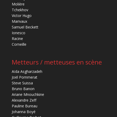
Molière
Tchekhov
Victor Hugo
Marivaux
Samuel Beckett
Ionesco
Racine
Corneille
Metteurs / metteuses en scène
Aïda Asgharzadeh
Joël Pommerat
Steve Suissa
Bruno Banon
Ariane Mnouchkine
Alexandre Zeff
Pauline Bureau
Johanna Boyé