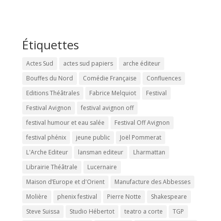
Étiquettes
Actes Sud
actes sud papiers
arche éditeur
Bouffes du Nord
Comédie Française
Confluences
Editions Théâtrales
Fabrice Melquiot
Festival
Festival Avignon
festival avignon off
festival humour et eau salée
Festival Off Avignon
festival phénix
jeune public
Joël Pommerat
L'Arche Editeur
lansman editeur
Lharmattan
Librairie Théâtrale
Lucernaire
Maison d’Europe et d'Orient
Manufacture des Abbesses
Molière
phenix festival
Pierre Notte
Shakespeare
Steve Suissa
Studio Hébertot
teatro a corte
TGP