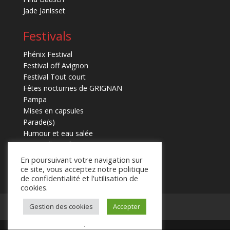
Jade Janisset
Festivals
Phénix Festival
Festival off Avignon
Festival Tout court
Fêtes nocturnes de GRIGNAN
Pampa
Mises en capsules
Parade(s)
Humour et eau salée
Marmaille en fugues
En poursuivant votre navigation sur
ce site, vous acceptez notre politique
de confidentialité et l'utilisation de
cookies.
Gestion des cookies
Accepter
Mentions légales
Contact
.