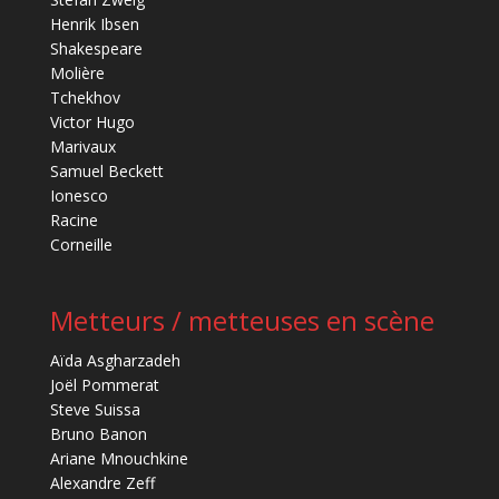
Henrik Ibsen
Shakespeare
Molière
Tchekhov
Victor Hugo
Marivaux
Samuel Beckett
Ionesco
Racine
Corneille
Metteurs / metteuses en scène
Aïda Asgharzadeh
Joël Pommerat
Steve Suissa
Bruno Banon
Ariane Mnouchkine
Alexandre Zeff