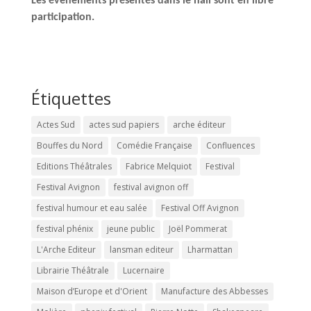
Les évènements présentés dans le hall sont en libre
participation.
Étiquettes
Actes Sud
actes sud papiers
arche éditeur
Bouffes du Nord
Comédie Française
Confluences
Editions Théâtrales
Fabrice Melquiot
Festival
Festival Avignon
festival avignon off
festival humour et eau salée
Festival Off Avignon
festival phénix
jeune public
Joël Pommerat
L'Arche Editeur
lansman editeur
Lharmattan
Librairie Théâtrale
Lucernaire
Maison d’Europe et d'Orient
Manufacture des Abbesses