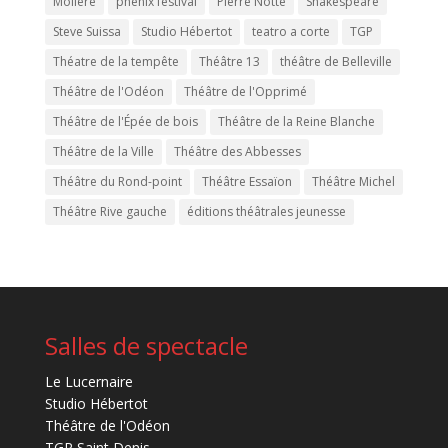
Molière
phenix festival
Pierre Notte
Shakespeare
Steve Suissa
Studio Hébertot
teatro a corte
TGP
Théatre de la tempête
Théâtre 13
théâtre de Belleville
Théâtre de l'Odéon
Théâtre de l'Opprimé
Théâtre de l'Épée de bois
Théâtre de la Reine Blanche
Théâtre de la Ville
Théâtre des Abbesses
Théâtre du Rond-point
Théâtre Essaïon
Théâtre Michel
Théâtre Rive gauche
éditions théâtrales jeunesse
Salles de spectacle
Le Lucernaire
Studio Hébertot
Théâtre de l'Odéon
TGP Saint Denis