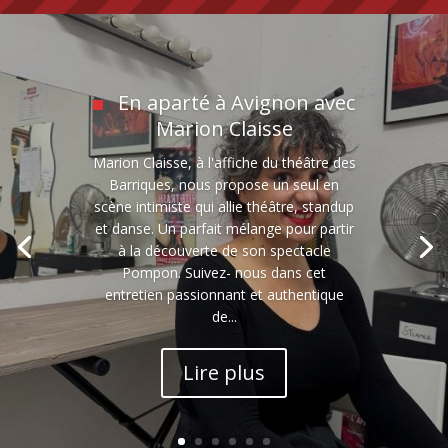
En aparté à Avignon avec
Marion Claisse
Marion Claisse, à l'affiche du théâtre des
Barriques, nous propose un seul en
scène intimiste qui allie théâtre, standup
et danse. Un parfait mélange pour partir
à la découverte de son spectacle
Pompon. Suivez- nous dans cet
entretien passionnant et authentique
de...
Lire plus