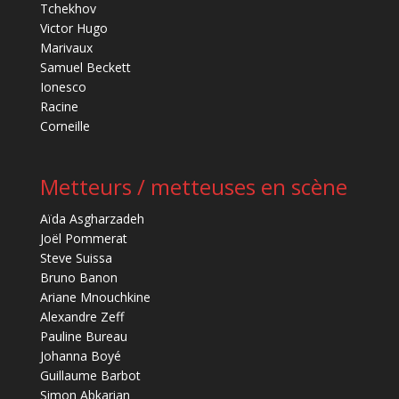
Tchekhov
Victor Hugo
Marivaux
Samuel Beckett
Ionesco
Racine
Corneille
Metteurs / metteuses en scène
Aïda Asgharzadeh
Joël Pommerat
Steve Suissa
Bruno Banon
Ariane Mnouchkine
Alexandre Zeff
Pauline Bureau
Johanna Boyé
Guillaume Barbot
Simon Abkarian