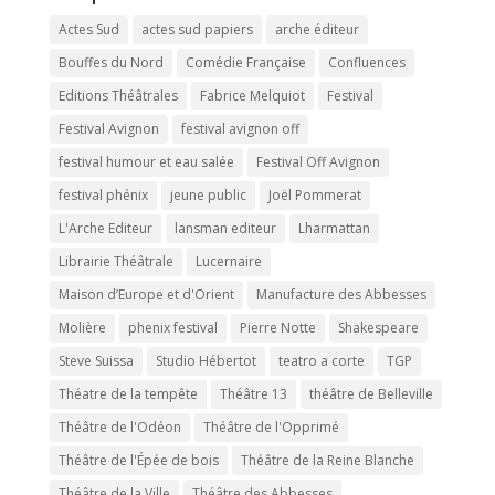
Actes Sud
actes sud papiers
arche éditeur
Bouffes du Nord
Comédie Française
Confluences
Editions Théâtrales
Fabrice Melquiot
Festival
Festival Avignon
festival avignon off
festival humour et eau salée
Festival Off Avignon
festival phénix
jeune public
Joël Pommerat
L'Arche Editeur
lansman editeur
Lharmattan
Librairie Théâtrale
Lucernaire
Maison d’Europe et d'Orient
Manufacture des Abbesses
Molière
phenix festival
Pierre Notte
Shakespeare
Steve Suissa
Studio Hébertot
teatro a corte
TGP
Théatre de la tempête
Théâtre 13
théâtre de Belleville
Théâtre de l'Odéon
Théâtre de l'Opprimé
Théâtre de l'Épée de bois
Théâtre de la Reine Blanche
Théâtre de la Ville
Théâtre des Abbesses