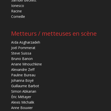
Samuel Beckett
Ionesco
Racine
Corneille
Metteurs / metteuses en scène
Aïda Asgharzadeh
Joël Pommerat
Steve Suissa
Bruno Banon
Ariane Mnouchkine
Alexandre Zeff
Pauline Bureau
Johanna Boyé
Guillaume Barbot
Simon Abkarian
Éric Métayer
Alexis Michalik
Anne Bouvier