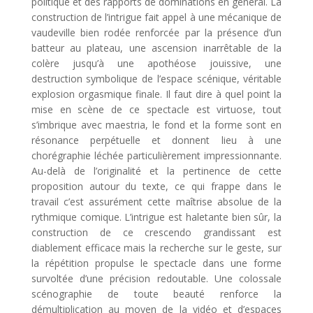
politique et des rapports de dominations en général. La
construction de l’intrigue fait appel à une mécanique de
vaudeville bien rodée renforcée par la présence d’un
batteur au plateau, une ascension inarrêtable de la
colère jusqu’à une apothéose jouissive, une
destruction symbolique de l’espace scénique, véritable
explosion orgasmique finale. Il faut dire à quel point la
mise en scène de ce spectacle est virtuose, tout
s’imbrique avec maestria, le fond et la forme sont en
résonance perpétuelle et donnent lieu à une
chorégraphie léchée particulièrement impressionnante.
Au-delà de l’originalité et la pertinence de cette
proposition autour du texte, ce qui frappe dans le
travail c’est assurément cette maîtrise absolue de la
rythmique comique. L’intrigue est haletante bien sûr, la
construction de ce crescendo grandissant est
diablement efficace mais la recherche sur le geste, sur
la répétition propulse le spectacle dans une forme
survoltée d’une précision redoutable. Une colossale
scénographie de toute beauté renforce la
démultiplication au moyen de la vidéo et d’espaces