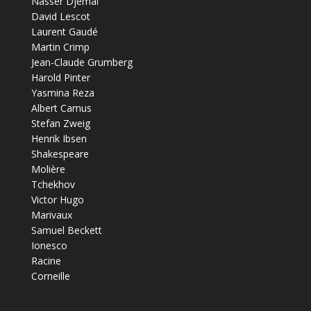
Nasser Djemaï
David Lescot
Laurent Gaudé
Martin Crimp
Jean-Claude Grumberg
Harold Pinter
Yasmina Reza
Albert Camus
Stefan Zweig
Henrik Ibsen
Shakespeare
Molière
Tchekhov
Victor Hugo
Marivaux
Samuel Beckett
Ionesco
Racine
Corneille