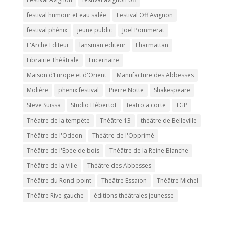
festival humour et eau salée
Festival Off Avignon
festival phénix
jeune public
Joël Pommerat
L'Arche Editeur
lansman editeur
Lharmattan
Librairie Théâtrale
Lucernaire
Maison d’Europe et d'Orient
Manufacture des Abbesses
Molière
phenix festival
Pierre Notte
Shakespeare
Steve Suissa
Studio Hébertot
teatro a corte
TGP
Théatre de la tempête
Théâtre 13
théâtre de Belleville
Théâtre de l'Odéon
Théâtre de l'Opprimé
Théâtre de l'Épée de bois
Théâtre de la Reine Blanche
Théâtre de la Ville
Théâtre des Abbesses
Théâtre du Rond-point
Théâtre Essaïon
Théâtre Michel
Théâtre Rive gauche
éditions théâtrales jeunesse