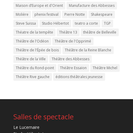
Maison d’Europe et d'Orient
Manufacture des Abbesses
Molière
phenix festival
Pierre Notte
Shakespeare
Steve Suissa
Studio Hébertot
teatro a corte
TGP
Théatre de la tempête
Théâtre 13
théâtre de Belleville
Théâtre de l'Odéon
Théâtre de l'Opprimé
Théâtre de l'Épée de bois
Théâtre de la Reine Blanche
Théâtre de la Ville
Théâtre des Abbesses
Théâtre du Rond-point
Théâtre Essaïon
Théâtre Michel
Théâtre Rive gauche
éditions théâtrales jeunesse
Salles de spectacle
Le Lucernaire