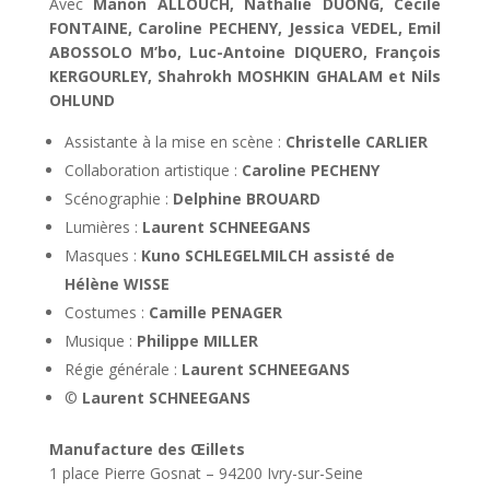
Avec
Manon ALLOUCH, Nathalie DUONG, Cécile
FONTAINE, Caroline PECHENY, Jessica VEDEL, Emil
ABOSSOLO M’bo, Luc-Antoine DIQUERO, François
KERGOURLEY, Shahrokh MOSHKIN GHALAM et Nils
OHLUND
Assistante à la mise en scène :
Christelle CARLIER
Collaboration artistique :
Caroline PECHENY
Scénographie :
Delphine BROUARD
Lumières :
Laurent SCHNEEGANS
Masques :
Kuno SCHLEGELMILCH assisté de
Hélène WISSE
Costumes :
Camille PENAGER
Musique :
Philippe MILLER
Régie générale :
Laurent SCHNEEGANS
©
Laurent SCHNEEGANS
Manufacture des Œillets
1 place Pierre Gosnat – 94200 Ivry-sur-Seine