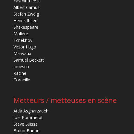
Yasmina Reza
Albert Camus
Stefan Zweig
Henrik Ibsen
Shakespeare
Molière
Tchekhov
Victor Hugo
Marivaux
Samuel Beckett
Ionesco
Racine
Corneille
Metteurs / metteuses en scène
Aïda Asgharzadeh
Joël Pommerat
Steve Suissa
Bruno Banon