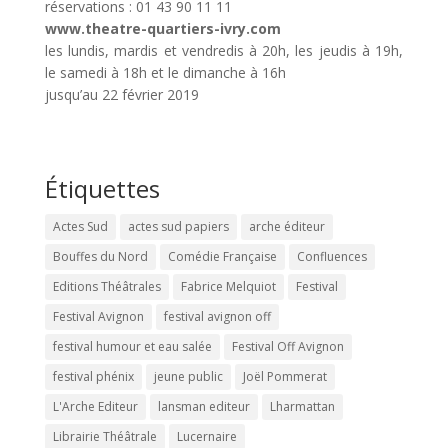
réservations : 01 43 90 11 11
www.theatre-quartiers-ivry.com
les lundis, mardis et vendredis à 20h, les jeudis à 19h,
le samedi à 18h et le dimanche à 16h
jusqu’au 22 février 2019
Étiquettes
Actes Sud
actes sud papiers
arche éditeur
Bouffes du Nord
Comédie Française
Confluences
Editions Théâtrales
Fabrice Melquiot
Festival
Festival Avignon
festival avignon off
festival humour et eau salée
Festival Off Avignon
festival phénix
jeune public
Joël Pommerat
L'Arche Editeur
lansman editeur
Lharmattan
Librairie Théâtrale
Lucernaire