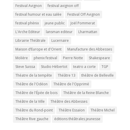
Festival Avignon
festival avignon off
festival humour et eau salée
Festival Off Avignon
festival phénix
jeune public
Joël Pommerat
L'Arche Editeur
lansman editeur
Lharmattan
Librairie Théâtrale
Lucernaire
Maison d’Europe et d'Orient
Manufacture des Abbesses
Molière
phenix festival
Pierre Notte
Shakespeare
Steve Suissa
Studio Hébertot
teatro a corte
TGP
Théatre de la tempête
Théâtre 13
théâtre de Belleville
Théâtre de l'Odéon
Théâtre de l'Opprimé
Théâtre de l'Épée de bois
Théâtre de la Reine Blanche
Théâtre de la Ville
Théâtre des Abbesses
Théâtre du Rond-point
Théâtre Essaïon
Théâtre Michel
Théâtre Rive gauche
éditions théâtrales jeunesse