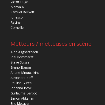
Victor Hugo
Marivaux
Samuel Beckett
Ionesco
Racine
Corneille
Metteurs / metteuses en scène
Aïda Asgharzadeh
Joël Pommerat
Steve Suissa
Bruno Banon
Ariane Mnouchkine
Alexandre Zeff
Pauline Bureau
Johanna Boyé
Guillaume Barbot
Simon Abkarian
Éric Métayer