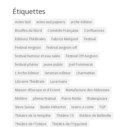
Étiquettes
Actes Sud
actes sud papiers
arche éditeur
Bouffes du Nord
Comédie Française
Confluences
Editions Théâtrales
Fabrice Melquiot
Festival
Festival Avignon
festival avignon off
festival humour et eau salée
Festival Off Avignon
festival phénix
jeune public
Joël Pommerat
L'Arche Editeur
lansman editeur
Lharmattan
Librairie Théâtrale
Lucernaire
Maison d’Europe et d'Orient
Manufacture des Abbesses
Molière
phenix festival
Pierre Notte
Shakespeare
Steve Suissa
Studio Hébertot
teatro a corte
TGP
Théatre de la tempête
Théâtre 13
théâtre de Belleville
Théâtre de l'Odéon
Théâtre de l'Opprimé