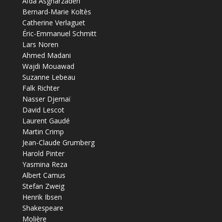
Aïda Asgharzadeh
Bernard-Marie Koltès
Catherine Verlaguet
Éric-Emmanuel Schmitt
Lars Noren
Ahmed Madani
Wajdi Mouawad
Suzanne Lebeau
Falk Richter
Nasser Djemaï
David Lescot
Laurent Gaudé
Martin Crimp
Jean-Claude Grumberg
Harold Pinter
Yasmina Reza
Albert Camus
Stefan Zweig
Henrik Ibsen
Shakespeare
Molière