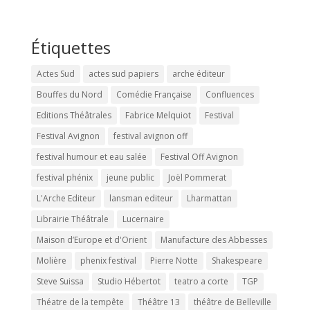
Étiquettes
Actes Sud
actes sud papiers
arche éditeur
Bouffes du Nord
Comédie Française
Confluences
Editions Théâtrales
Fabrice Melquiot
Festival
Festival Avignon
festival avignon off
festival humour et eau salée
Festival Off Avignon
festival phénix
jeune public
Joël Pommerat
L'Arche Editeur
lansman editeur
Lharmattan
Librairie Théâtrale
Lucernaire
Maison d’Europe et d'Orient
Manufacture des Abbesses
Molière
phenix festival
Pierre Notte
Shakespeare
Steve Suissa
Studio Hébertot
teatro a corte
TGP
Théatre de la tempête
Théâtre 13
théâtre de Belleville