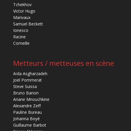
Tchekhov
Victor Hugo
Marivaux
Samuel Beckett
Ionesco
Racine
Corneille
Metteurs / metteuses en scène
Aïda Asgharzadeh
Joël Pommerat
Steve Suissa
Bruno Banon
Ariane Mnouchkine
Alexandre Zeff
Pauline Bureau
Johanna Boyé
Guillaume Barbot