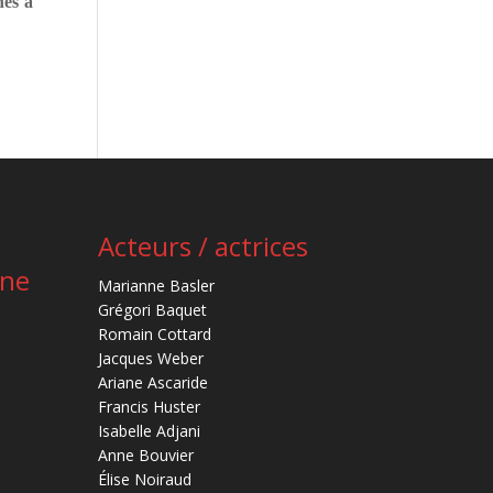
hes à
Acteurs / actrices
ène
Marianne Basler
Grégori Baquet
Romain Cottard
Jacques Weber
Ariane Ascaride
Francis Huster
Isabelle Adjani
Anne Bouvier
Élise Noiraud