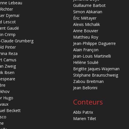
anne Lebeau
Guillaume Barbot
 Richter
Simon Abkarian
ser Djemaï
Éric Métayer
d Lescot
Alexis Michalik
ent Gaudé
Anne Bouvier
in Crimp
Matthieu Roy
-Claude Grumberg
Jean-Philippe Daguerre
ld Pinter
Alain Françon
mina Reza
Jean-Louis Martinelli
rt Camus
Hélène Soulié
an Zweig
Brigitte Jaques-Wajeman
ik Ibsen
Stéphane Braunschweig
kespeare
Zabou Breitman
ère
Jean Bellorini
ekhov
or Hugo
Conteurs
vaux
el Beckett
Abbi Patrix
sco
Marien Tillet
ne