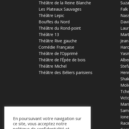
Théâtre de la Reine Blanche
Suz
Les Plateaux Sauvages
Falk
Théâtre Lepic
Nas
Bouffes du Nord
Davi
Théâtre du Rond-point
Laur
Théâtre 13
Mart
Théâtre Rive gauche
Jean
Comédie Française
Haro
Théâtre de l’Opprimé
Yas
Théâtre de l’Épée de bois
Albe
Théâtre Michel
Stef
Théâtre des Béliers parisiens
Henr
Sha
Moli
Tch
Vict
Mari
Samu
Ione
En poursuivant votre navigation sur
Raci
ce site, vous acceptez notre
politique de confidentialité et