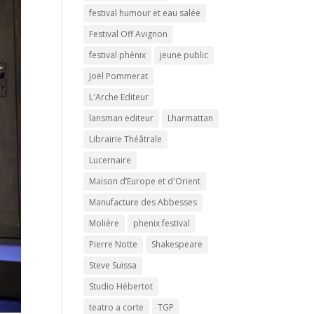
festival humour et eau salée
Festival Off Avignon
festival phénix
jeune public
Joël Pommerat
L'Arche Editeur
lansman editeur
Lharmattan
Librairie Théâtrale
Lucernaire
Maison d’Europe et d'Orient
Manufacture des Abbesses
Molière
phenix festival
Pierre Notte
Shakespeare
Steve Suissa
Studio Hébertot
teatro a corte
TGP