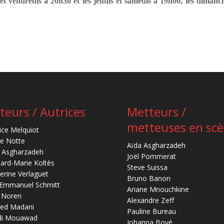
 et vendredis à 20h30 et les jeudis et samedis à 19h00, les dimanc
teurs / Autrices
Metteurs /
metteuses en sc
ice Melquiot
re Notte
Aïda Asgharzadeh
 Asgharzadeh
Joël Pommerat
ard-Marie Koltès
Steve Suissa
erine Verlaguet
Bruno Banon
-Emmanuel Schmitt
Ariane Mnouchkine
 Noren
Alexandre Zeff
ed Madani
Pauline Bureau
di Mouawad
Johanna Boyé