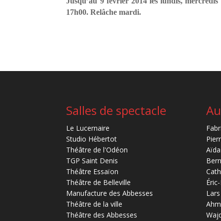
Jusqu’au 9 février 2014 les lundis, mercredis
17h00. Relâche mardi.
Salles de spectacle
Au
Le Lucernaire
Fabr
Studio Hébertot
Pier
Théâtre de l'Odéon
Aïda
TGP Saint Denis
Bern
Théâtre Essaïon
Cath
Théâtre de Belleville
Éric
Manufacture des Abbesses
Lars
Théâtre de la ville
Ahm
Théâtre des Abbesses
Waj