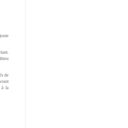
joute
iant.
thieu
és de
vrant
 à la