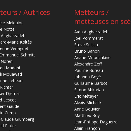
teurs / Autrices
Metteurs /
metteuses en sc
ice Melquiot
re Notte
Aïda Asgharzadeh
 Asgharzadeh
Joël Pommerat
ard-Marie Koltès
Steve Suissa
erine Verlaguet
Bruno Banon
-Emmanuel Schmitt
Ariane Mnouchkine
 Noren
Alexandre Zeff
ed Madani
Pauline Bureau
di Mouawad
Johanna Boyé
anne Lebeau
Guillaume Barbot
 Richter
Simon Abkarian
ser Djemaï
Éric Métayer
d Lescot
Alexis Michalik
ent Gaudé
Anne Bouvier
in Crimp
Matthieu Roy
-Claude Grumberg
Jean-Philippe Daguerre
ld Pinter
Alain Françon