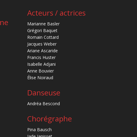
Acteurs / actrices
ène
Marianne Basler
Grégori Baquet
Romain Cottard
Jacques Weber
Ariane Ascaride
Francis Huster
Isabelle Adjani
Anne Bouvier
Élise Noiraud
Danseuse
Andréa Bescond
Chorégraphe
Pina Bausch
Jade Janisset