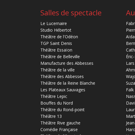
Salles de spectacle
Au
Le Lucernaire
Fabr
Studio Hébertot
Pier
Théâtre de l'Odéon
Aïda
TGP Saint Denis
Bern
Théâtre Essaïon
Cath
Théâtre de Belleville
Éric
Manufacture des Abbesses
Lars
Théâtre de la ville
Ahm
Théâtre des Abbesses
Waj
Théâtre de la Reine Blanche
Suz
Les Plateaux Sauvages
Falk
Théâtre Lepic
Nas
Bouffes du Nord
Davi
Théâtre du Rond-point
Laur
Théâtre 13
Mart
Théâtre Rive gauche
Jean
Comédie Française
Haro