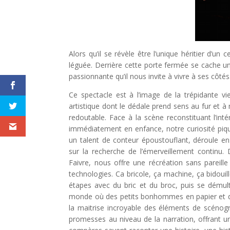
Alors qu’il se révèle être l’unique héritier d’
léguée. Derrière cette porte fermée se cache 
passionnante qu’il nous invite à vivre à ses côtés
Ce spectacle est à l’image de la trépidante vi
artistique dont le dédale prend sens au fur et à 
redoutable. Face à la scène reconstituant l’
immédiatement en enfance, notre curiosité piqué
un talent de conteur époustouflant, déroule ens
sur la recherche de l’émerveillement continu.
Faivre, nous offre une récréation sans pareil
technologies. Ca bricole, ça machine, ça bidoui
étapes avec du bric et du broc, puis se démult
monde où des petits bonhommes en papier et des a
la maitrise incroyable des éléments de scénog
promesses au niveau de la narration, offrant un 