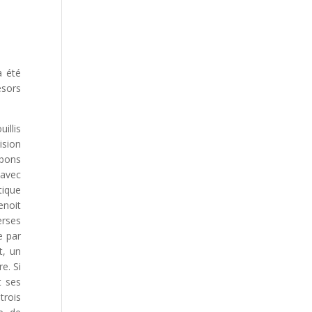
a été
ésors
illis
ision
mbons
 avec
tique
enoit
erses
e par
t, un
e. Si
t ses
trois