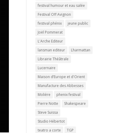
festival humour et eau salée
Festival Off Avignon
festival phénix
jeune public
Joël Pommerat
L'Arche Editeur
lansman editeur
Lharmattan
Librairie Théâtrale
Lucernaire
Maison d’Europe et d'Orient
Manufacture des Abbesses
Molière
phenix festival
Pierre Notte
Shakespeare
Steve Suissa
Studio Hébertot
teatro a corte
TGP