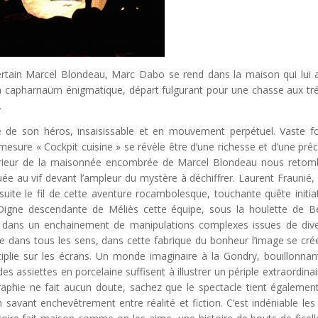
un certain Marcel Blondeau, Marc Dabo se rend dans la maison qui lui 
un capharnaüm énigmatique, départ fulgurant pour une chasse aux tr
.
e de son héros, insaisissable et en mouvement perpétuel. Vaste fou
mesure « Cockpit cuisine » se révèle être d’une richesse et d’une préc
intérieur de la maisonnée encombrée de Marcel Blondeau nous reto
e au vif devant l’ampleur du mystère à déchiffrer. Laurent Fraunié,
uite le fil de cette aventure rocambolesque, touchante quête initia
 Digne descendante de Méliès cette équipe, sous la houlette de B
le dans un enchainement de manipulations complexes issues de div
lle dans tous les sens, dans cette fabrique du bonheur l’image se cré
iplie sur les écrans. Un monde imaginaire à la Gondry, bouillonnan
ssiettes en porcelaine suffisent à illustrer un périple extraordinair
raphie ne fait aucun doute, sachez que le spectacle tient égalemen
savant enchevêtrement entre réalité et fiction. C’est indéniable les 