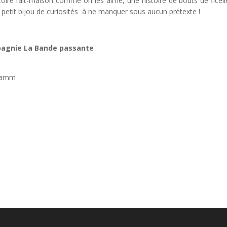
oire fait-maison comme on les aime, une histoire de bouts de ficell
n petit bijou de curiosités à ne manquer sous aucun prétexte !
mpagnie La Bande passante
 Ramm