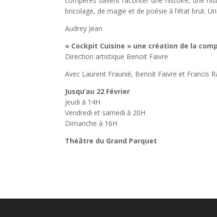
compères savent raconter une histoire, une hist
bricolage, de magie et de poésie à l’état brut. U
Audrey Jean
« Cockpit Cuisine » une création de la co
Direction artistique Benoit Faivre
Avec Laurent Fraunié, Benoit Faivre et Francis
Jusqu’au 22 Février
Jeudi à 14H
Vendredi et samedi à 20H
Dimanche à 16H
Théâtre du Grand Parquet